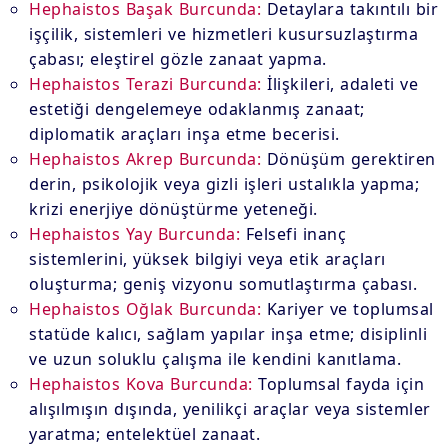
Hephaistos Başak Burcunda:
Detaylara takıntılı bir
işçilik, sistemleri ve hizmetleri kusursuzlaştırma
çabası; eleştirel gözle zanaat yapma.
Hephaistos Terazi Burcunda:
İlişkileri, adaleti ve
estetiği dengelemeye odaklanmış zanaat;
diplomatik araçları inşa etme becerisi.
Hephaistos Akrep Burcunda:
Dönüşüm gerektiren
derin, psikolojik veya gizli işleri ustalıkla yapma;
krizi enerjiye dönüştürme yeteneği.
Hephaistos Yay Burcunda:
Felsefi inanç
sistemlerini, yüksek bilgiyi veya etik araçları
oluşturma; geniş vizyonu somutlaştırma çabası.
Hephaistos Oğlak Burcunda:
Kariyer ve toplumsal
statüde kalıcı, sağlam yapılar inşa etme; disiplinli
ve uzun soluklu çalışma ile kendini kanıtlama.
Hephaistos Kova Burcunda:
Toplumsal fayda için
alışılmışın dışında, yenilikçi araçlar veya sistemler
yaratma; entelektüel zanaat.