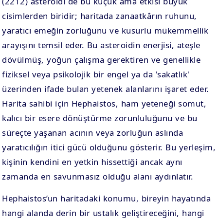
(2212) asteroidi de bu küçük ama etkisi büyük
cisimlerden biridir; haritada zanaatkârın ruhunu,
yaratıcı emeğin zorluğunu ve kusurlu mükemmellik
arayışını temsil eder. Bu asteroidin enerjisi, ateşle
dövülmüş, yoğun çalışma gerektiren ve genellikle
fiziksel veya psikolojik bir engel ya da 'sakatlık'
üzerinden ifade bulan yetenek alanlarını işaret eder.
Harita sahibi için Hephaistos, ham yeteneği somut,
kalıcı bir esere dönüştürme zorunluluğunu ve bu
süreçte yaşanan acının veya zorluğun aslında
yaratıcılığın itici gücü olduğunu gösterir. Bu yerleşim,
kişinin kendini en yetkin hissettiği ancak aynı
zamanda en savunmasız olduğu alanı aydınlatır.
Hephaistos’un haritadaki konumu, bireyin hayatında
hangi alanda derin bir ustalık geliştireceğini, hangi