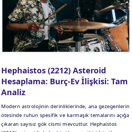
. EV
4. EV
APLAMA
ESAPLAMA
. EV
10. EV
APLAMA
ESAPLAMA
Hephaistos (2212) Asteroid
Hesaplama: Burç-Ev İlişkisi: Tam
Analiz
Modern astrolojinin derinliklerinde, ana gezegenlerin
ötesinde ruhun spesifik ve karmaşık temalarını açığa
çıkaran sayısız gök cismi mevcuttur. Hephaistos