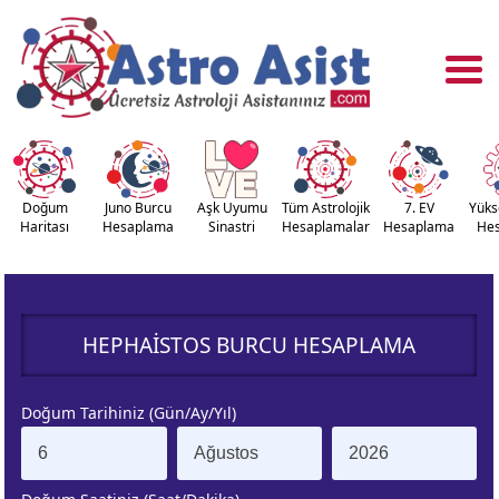
Doğum
Juno Burcu
Aşk Uyumu
Tüm Astrolojik
7. EV
Yüks
Haritası
Hesaplama
Sinastri
Hesaplamalar
Hesaplama
He
OĞUM
ASTROLOJİ
RİTASI
ARAÇLARI
HEPHAISTOS BURCU HESAPLAMA
NASTRİ
YÜKSELEN
APLAMA
BURÇ
Doğum Tarihiniz (Gün/Ay/Yıl)
ÇALAN
KUZEY AY
URÇ
DÜĞÜMÜ