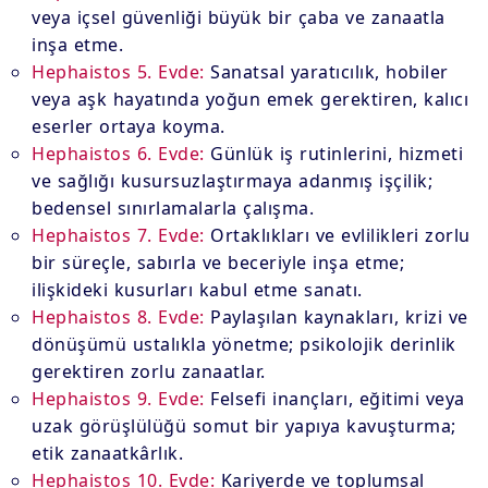
veya içsel güvenliği büyük bir çaba ve zanaatla
inşa etme.
Hephaistos 5. Evde:
Sanatsal yaratıcılık, hobiler
veya aşk hayatında yoğun emek gerektiren, kalıcı
eserler ortaya koyma.
Hephaistos 6. Evde:
Günlük iş rutinlerini, hizmeti
ve sağlığı kusursuzlaştırmaya adanmış işçilik;
bedensel sınırlamalarla çalışma.
Hephaistos 7. Evde:
Ortaklıkları ve evlilikleri zorlu
bir süreçle, sabırla ve beceriyle inşa etme;
ilişkideki kusurları kabul etme sanatı.
Hephaistos 8. Evde:
Paylaşılan kaynakları, krizi ve
dönüşümü ustalıkla yönetme; psikolojik derinlik
gerektiren zorlu zanaatlar.
Hephaistos 9. Evde:
Felsefi inançları, eğitimi veya
uzak görüşlülüğü somut bir yapıya kavuşturma;
etik zanaatkârlık.
Hephaistos 10. Evde:
Kariyerde ve toplumsal