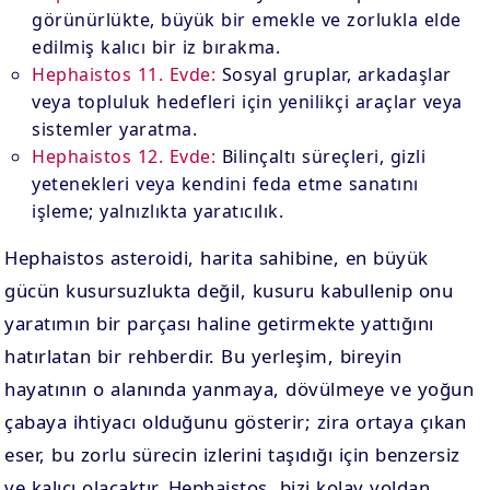
görünürlükte, büyük bir emekle ve zorlukla elde
edilmiş kalıcı bir iz bırakma.
Hephaistos 11. Evde:
Sosyal gruplar, arkadaşlar
veya topluluk hedefleri için yenilikçi araçlar veya
sistemler yaratma.
Hephaistos 12. Evde:
Bilinçaltı süreçleri, gizli
yetenekleri veya kendini feda etme sanatını
işleme; yalnızlıkta yaratıcılık.
Hephaistos asteroidi, harita sahibine, en büyük
gücün kusursuzlukta değil, kusuru kabullenip onu
yaratımın bir parçası haline getirmekte yattığını
hatırlatan bir rehberdir. Bu yerleşim, bireyin
hayatının o alanında yanmaya, dövülmeye ve yoğun
çabaya ihtiyacı olduğunu gösterir; zira ortaya çıkan
eser, bu zorlu sürecin izlerini taşıdığı için benzersiz
ve kalıcı olacaktır. Hephaistos, bizi kolay yoldan