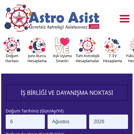
Doğum
Juno Burcu
Aşk Uyumu
Tüm Astrolojik
7. EV
Yüks
Haritası
Hesaplama
Sinastri
Hesaplamalar
Hesaplama
He
OĞUM
ASTROLOJİ
RİTASI
ARAÇLARI
İŞ BIRLIĞI VE DAYANIŞMA NOKTASI
NASTRİ
YÜKSELEN
APLAMA
BURÇ
Doğum Tarihiniz (Gün/Ay/Yıl)
ÇALAN
KUZEY AY
URÇ
DÜĞÜMÜ