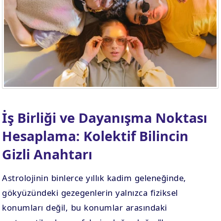
. EV
4. EV
APLAMA
ESAPLAMA
. EV
10. EV
APLAMA
ESAPLAMA
İş Birliği ve Dayanışma Noktası
Hesaplama: Kolektif Bilincin
Gizli Anahtarı
Astrolojinin binlerce yıllık kadim geleneğinde,
gökyüzündeki gezegenlerin yalnızca fiziksel
konumları değil, bu konumlar arasındaki