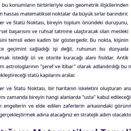
, bu konumların birbirleriyle olan geometrik ilişkilerinden
 hassas matematiksel noktalar da büyük sırlar barındırır.
yer ve Statü Noktası, bireyin toplum önündeki duruşunu,
sel başarısını ve ruhsal tatmine ulaştıracak olan mesleki
sini temsil eden kadim bir göstergedir. Bu nokta, kişinin
ce geçimini sağladığı işi değil, ruhunun bu dünyada
mak istediği izi ve otorite kuracağı alanı fısıldar. Antik
 astrologlarının "şeref ve itibar" olarak adlandırdığı bu
kleştireceği statü kapılarını aralar.
er ve Statü Noktası, bir haritanın iskeletini oluşturan ana
 aynı zamanda bireyin hangi alanlarda "usta" kabul edileceğ
n engellerin ve elde edilen zaferlerin arkasındaki görün
erçekleştirmek adına atacağınız en stratejik adım olacaktır