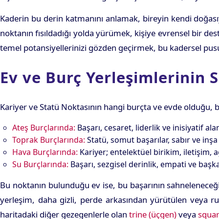
Kaderin bu derin katmanını anlamak, bireyin kendi doğasıy
noktanın fısıldadığı yolda yürümek, kişiye evrensel bir des
temel potansiyellerinizi gözden geçirmek, bu kadersel pusula
Ev ve Burç Yerleşimlerinin 
Kariyer ve Statü Noktasının hangi burçta ve evde olduğu, ba
Ateş Burçlarında:
Başarı, cesaret, liderlik ve inisiyatif ala
Toprak Burçlarında:
Statü, somut başarılar, sabır ve inşa 
Hava Burçlarında:
Kariyer; entelektüel birikim, iletişim, 
Su Burçlarında:
Başarı, sezgisel derinlik, empati ve başk
Bu noktanın bulunduğu ev ise, bu başarının sahneleneceği a
yerleşim, daha gizli, perde arkasından yürütülen veya ruh
haritadaki diğer gezegenlerle olan
trine (üçgen)
veya
squar