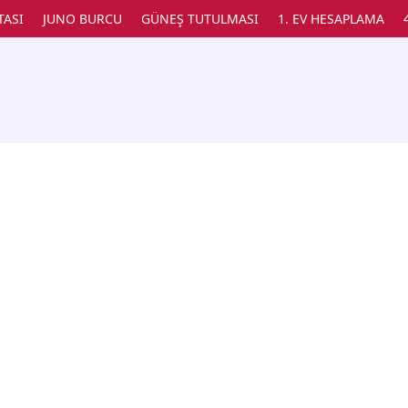
TASI
JUNO BURCU
GÜNEŞ TUTULMASI
1. EV HESAPLAMA