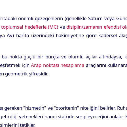
i
aritadaki önemli gezegenlerin (genellikle Satürn veya Gün
,
toplumsal hedeflerle (MC)
ve
disiplin/zamanın efendisi o
ya Ay) harita üzerindeki hakimiyetine göre kadersel akış
 bu nokta güçlü bir burçta ve olumlu açılar altındaysa, k
 keşfetmek için
Arap noktası hesaplama
araçlarını kullanar
en geometrik şifresidir.
ereken "hizmetin" ve "otoritenin" niteliğini belirler. Ruh
irdiği yetenekleri hangi statüde sergileyeceğini anlatır. 
imlerini tetikler.