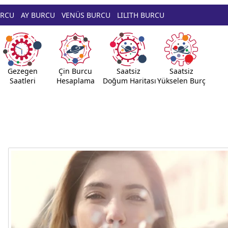
URCU
AY BURCU
VENÜS BURCU
LILITH BURCU
Gezegen
Çin Burcu
Saatsiz
Saatsiz
Saatleri
Hesaplama
Doğum Haritası
Yükselen Burç