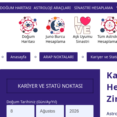
DOĞUM HARİTASI
ASTROLOJİ ARAÇLARI
SİNASTRİ HESAPLAMA
Doğum
Juno Burcu
Aşk Uyumu
Tüm Astrolo
Haritası
Hesaplama
Sinastri
Hesaplama
Anasayfa
ARAP NOKTALARI
Kariyer ve Stat
Ka
He
KARIYER VE STATÜ NOKTASI
Zi
Doğum Tarihiniz (Gün/Ay/Yıl)
Astr