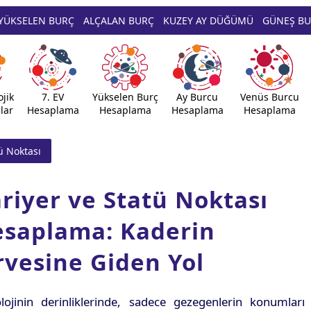
YÜKSELEN BURÇ
ALÇALAN BURÇ
KUZEY AY DÜĞÜMÜ
GÜNEŞ B
jik
7. EV
Yükselen Burç
Ay Burcu
Venüs Burcu
lar
Hesaplama
Hesaplama
Hesaplama
Hesaplama
ü Noktası
riyer ve Statü Noktası
saplama: Kaderin
rvesine Giden Yol
olojinin derinliklerinde, sadece gezegenlerin konumları