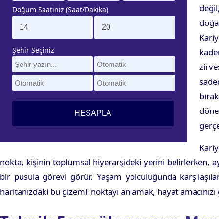
değil
Doğum Saatiniz (Saat/Dakika)
doğan
Kari
Şehir Seçiniz
kader
zirve
sade
bırak
dönem
gerçe
Kariy
nokta, kişinin toplumsal hiyerarşideki yerini belirlerken,
bir pusula görevi görür. Yaşam yolculuğunda karşılaşıla
haritanızdaki bu gizemli noktayı anlamak, hayat amacınızı g