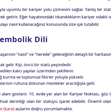
la uyumlu bir kariyer yolu çizmesini sağlar. Yanlış bir s
tek getirir. Eğer hayatınızdaki tıkanıklıkların kariyer odak
yı nasıl kullanacağınız konusunda size ışık tutabilir.
Sembolik Dili
şarının "nasıl" ve "nerede" geleceğinin detaylı bir haritası
rak gelir. Kişi, öncü bir statü peşindedir.
edilen kalıcı yapılar üzerinden şekillenir.
ağ kurma ve toplumsal fikirler yoluyla yükselir.
alarının ruhuna dokunan meslekler aracılığıyla gelir.
lanı gösterir. 10. evde yer alan bir Kariyer Noktası, göz 
sal derinliği olan bir statüyü işaret edebilir. Önemli ol
e (kare)
açılarını doğru yorumlamaktır.