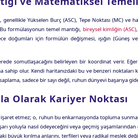
ığı ve Matematiksel Temel
a, genellikle Yükselen Burç (ASC), Tepe Noktası (MC) ve h
r. Bu formülasyonun temel mantığı,
bireysel kimliğin (ASC)
gece doğumları için formülün değişmesi, ışığın (Güneş ve
rede somutlaşacağını belirleyen bir koordinat verir. Eğer
a sahip olur. Kendi haritanızdaki bu ve benzeri noktaları
hesaplama, sadece bir sayı değil, ruhun dünyevi başarıya gid
ula Olarak Kariyer Noktası
 işaret etmez; o, ruhun bu enkarnasyonda topluma sunması g
arı yoluyla nasıl ödeyeceğini veya geçmiş yaşamlarından get
ki büyük kırılma anlarını, terfileri veya radikal meslek değiş