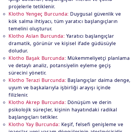
projelerle tetiklenir.
Klotho Yengeç Burcunda:
Duygusal güvenlik ve
kök salma ihtiyacı, tüm yaratıcı başlangıçların
temelini oluşturur.
Klotho Aslan Burcunda:
Yaratıcı başlangıçlar
dramatik, görünür ve kişisel ifade güdüsüyle
doludur.
Klotho Başak Burcunda:
Mükemmeliyetçi planlama
ve detaylı analiz, potansiyelin eyleme geçiş
sürecini yönetir.
Klotho Terazi Burcunda:
Başlangıçlar daima denge,
uyum ve başkalarıyla işbirliği arayışı içinde
filizlenir.
Klotho Akrep Burcunda:
Dönüşüm ve derin
psikolojik süreçler, kişinin hayatındaki radikal
başlangıçları tetikler.
Klotho Yay Burcunda:
Keşif, felsefi genişleme ve
inançlar, yeni yaşam döngülerinin ateşleyicisidir.