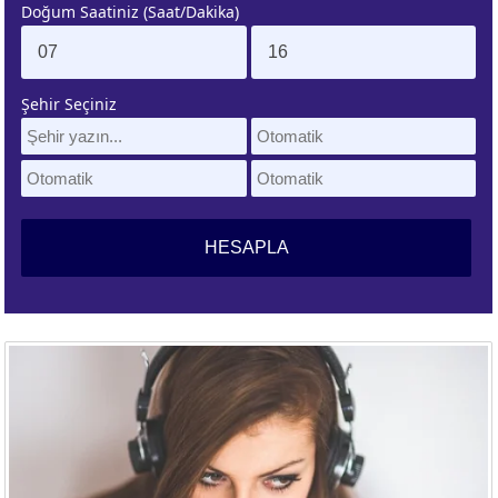
Doğum Saatiniz (Saat/Dakika)
. EV
4. EV
APLAMA
ESAPLAMA
Şehir Seçiniz
. EV
10. EV
APLAMA
ESAPLAMA