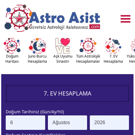
Doğum
Juno Burcu
Aşk Uyumu
Tüm Astrolojik
7. EV
Yüks
Haritası
Hesaplama
Sinastri
Hesaplamalar
Hesaplama
He
OĞUM
ASTROLOJİ
RİTASI
ARAÇLARI
7. EV HESAPLAMA
NASTRİ
YÜKSELEN
APLAMA
BURÇ
Doğum Tarihiniz (Gün/Ay/Yıl)
ÇALAN
KUZEY AY
URÇ
DÜĞÜMÜ