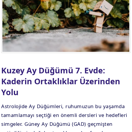
. EV
4. EV
APLAMA
ESAPLAMA
. EV
10. EV
APLAMA
ESAPLAMA
Kuzey Ay Düğümü 7. Evde:
Kaderin Ortaklıklar Üzerinden
Yolu
Astrolojide Ay Düğümleri, ruhumuzun bu yaşamda
tamamlamayı seçtiği en önemli dersleri ve hedefleri
simgeler. Güney Ay Düğümü (GAD) geçmişten