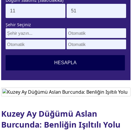
Doğum Saatiniz (Saat/Dakika)
ÜNEŞ
AY
URCU
BURCU
Şehir Seçiniz
ENÜS
LILITH
URCU
BURCU
ZEGEN
ÇİN
ATLERİ
BURCU
IRON
ŞANS
URCU
NOKTASI
Kuzey Ay Düğümü Aslan
UNO
GÜNEŞ
Burcunda: Benliğin Işıltılı Yolu
URCU
TUTULMASI