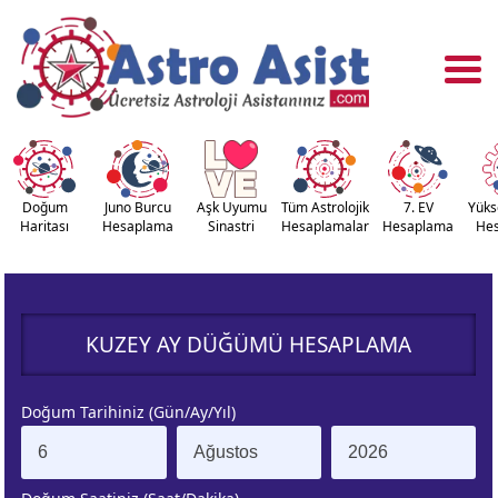
Doğum
Juno Burcu
Aşk Uyumu
Tüm Astrolojik
7. EV
Yüks
Haritası
Hesaplama
Sinastri
Hesaplamalar
Hesaplama
He
OĞUM
ASTROLOJİ
RİTASI
ARAÇLARI
KUZEY AY DÜĞÜMÜ HESAPLAMA
NASTRİ
YÜKSELEN
APLAMA
BURÇ
Doğum Tarihiniz (Gün/Ay/Yıl)
ÇALAN
KUZEY AY
URÇ
DÜĞÜMÜ