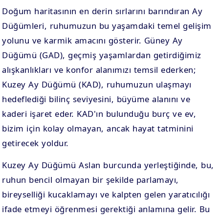
Doğum haritasının en derin sırlarını barındıran Ay
. EV
4. EV
Düğümleri, ruhumuzun bu yaşamdaki temel gelişim
APLAMA
ESAPLAMA
yolunu ve karmik amacını gösterir. Güney Ay
Düğümü (GAD), geçmiş yaşamlardan getirdiğimiz
. EV
10. EV
alışkanlıkları ve konfor alanımızı temsil ederken;
APLAMA
ESAPLAMA
Kuzey Ay Düğümü (KAD), ruhumuzun ulaşmayı
hedeflediği bilinç seviyesini, büyüme alanını ve
kaderi işaret eder. KAD'ın bulunduğu burç ve ev,
bizim için kolay olmayan, ancak hayat tatminini
getirecek yoldur.
Kuzey Ay Düğümü Aslan burcunda yerleştiğinde, bu,
ruhun bencil olmayan bir şekilde parlamayı,
bireyselliği kucaklamayı ve kalpten gelen yaratıcılığı
ifade etmeyi öğrenmesi gerektiği anlamına gelir. Bu