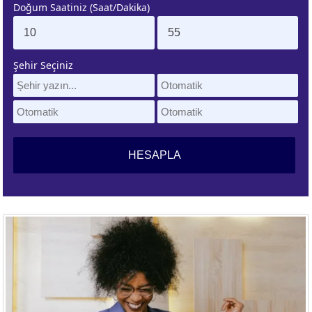
Doğum Saatiniz (Saat/Dakika)
. EV
4. EV
APLAMA
ESAPLAMA
Şehir Seçiniz
. EV
10. EV
APLAMA
ESAPLAMA