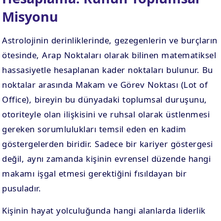
Misyonu
. EV
4. EV
APLAMA
ESAPLAMA
Astrolojinin derinliklerinde, gezegenlerin ve burçların
ötesinde, Arap Noktaları olarak bilinen matematiksel
. EV
10. EV
hassasiyetle hesaplanan kader noktaları bulunur. Bu
APLAMA
ESAPLAMA
noktalar arasında Makam ve Görev Noktası (Lot of
Office), bireyin bu dünyadaki toplumsal duruşunu,
otoriteyle olan ilişkisini ve ruhsal olarak üstlenmesi
gereken sorumlulukları temsil eden en kadim
göstergelerden biridir. Sadece bir kariyer göstergesi
değil, aynı zamanda kişinin evrensel düzende hangi
makamı işgal etmesi gerektiğini fısıldayan bir
pusuladır.
Kişinin hayat yolculuğunda hangi alanlarda liderlik