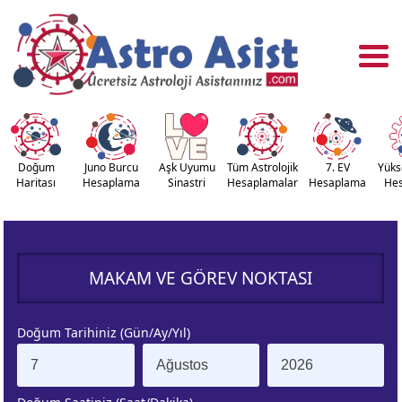
Doğum
Juno Burcu
Aşk Uyumu
Tüm Astrolojik
7. EV
Yüks
Haritası
Hesaplama
Sinastri
Hesaplamalar
Hesaplama
He
OĞUM
ASTROLOJİ
RİTASI
ARAÇLARI
MAKAM VE GÖREV NOKTASI
NASTRİ
YÜKSELEN
APLAMA
BURÇ
Doğum Tarihiniz (Gün/Ay/Yıl)
ÇALAN
KUZEY AY
URÇ
DÜĞÜMÜ