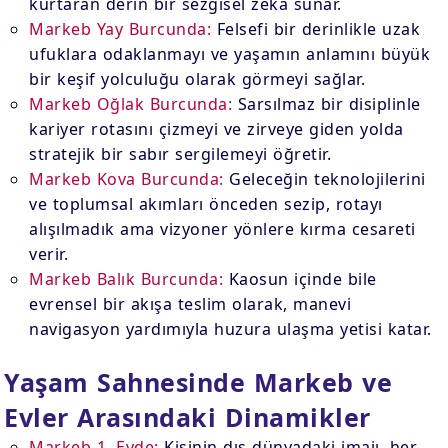
kurtaran derin bir sezgisel zeka sunar.
Markeb Yay Burcunda:
Felsefi bir derinlikle uzak
ufuklara odaklanmayı ve yaşamın anlamını büyük
bir keşif yolculuğu olarak görmeyi sağlar.
Markeb Oğlak Burcunda:
Sarsılmaz bir disiplinle
kariyer rotasını çizmeyi ve zirveye giden yolda
stratejik bir sabır sergilemeyi öğretir.
Markeb Kova Burcunda:
Geleceğin teknolojilerini
ve toplumsal akımları önceden sezip, rotayı
alışılmadık ama vizyoner yönlere kırma cesareti
verir.
Markeb Balık Burcunda:
Kaosun içinde bile
evrensel bir akışa teslim olarak, manevi
navigasyon yardımıyla huzura ulaşma yetisi katar.
Yaşam Sahnesinde Markeb ve
Evler Arasındaki Dinamikler
Markeb 1. Evde:
Kişinin dış dünyadaki imajı, her