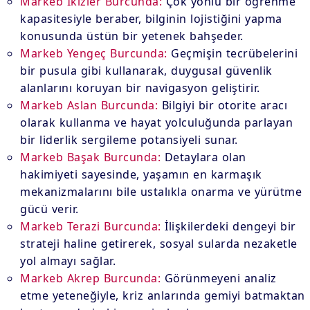
Markeb İkizler Burcunda:
Çok yönlü bir öğrenme
kapasitesiyle beraber, bilginin lojistiğini yapma
konusunda üstün bir yetenek bahşeder.
Markeb Yengeç Burcunda:
Geçmişin tecrübelerini
bir pusula gibi kullanarak, duygusal güvenlik
alanlarını koruyan bir navigasyon geliştirir.
Markeb Aslan Burcunda:
Bilgiyi bir otorite aracı
olarak kullanma ve hayat yolculuğunda parlayan
bir liderlik sergileme potansiyeli sunar.
Markeb Başak Burcunda:
Detaylara olan
hakimiyeti sayesinde, yaşamın en karmaşık
mekanizmalarını bile ustalıkla onarma ve yürütme
gücü verir.
Markeb Terazi Burcunda:
İlişkilerdeki dengeyi bir
strateji haline getirerek, sosyal sularda nezaketle
yol almayı sağlar.
Markeb Akrep Burcunda:
Görünmeyeni analiz
etme yeteneğiyle, kriz anlarında gemiyi batmaktan