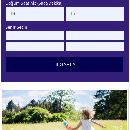
Doğum Saatiniz (Saat/Dakika)
. EV
4. EV
APLAMA
ESAPLAMA
Şehir Seçin
. EV
10. EV
APLAMA
ESAPLAMA