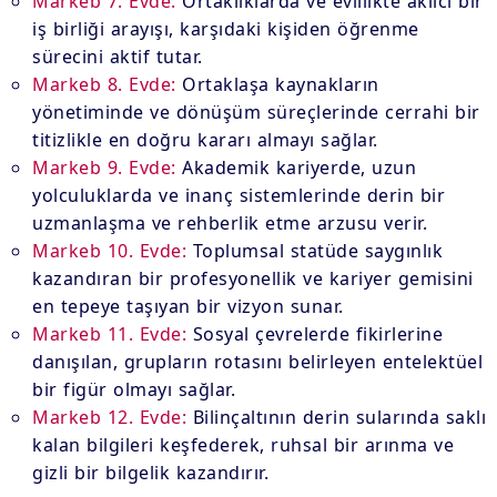
Markeb 7. Evde:
Ortaklıklarda ve evlilikte akılcı bir
iş birliği arayışı, karşıdaki kişiden öğrenme
sürecini aktif tutar.
Markeb 8. Evde:
Ortaklaşa kaynakların
yönetiminde ve dönüşüm süreçlerinde cerrahi bir
titizlikle en doğru kararı almayı sağlar.
Markeb 9. Evde:
Akademik kariyerde, uzun
yolculuklarda ve inanç sistemlerinde derin bir
uzmanlaşma ve rehberlik etme arzusu verir.
Markeb 10. Evde:
Toplumsal statüde saygınlık
kazandıran bir profesyonellik ve kariyer gemisini
en tepeye taşıyan bir vizyon sunar.
Markeb 11. Evde:
Sosyal çevrelerde fikirlerine
danışılan, grupların rotasını belirleyen entelektüel
bir figür olmayı sağlar.
Markeb 12. Evde:
Bilinçaltının derin sularında saklı
kalan bilgileri keşfederek, ruhsal bir arınma ve
gizli bir bilgelik kazandırır.