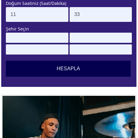
Doğum Saatiniz (Saat/Dakika)
. EV
4. EV
APLAMA
ESAPLAMA
Şehir Seçin
. EV
10. EV
APLAMA
ESAPLAMA