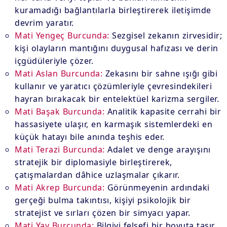
kuramadığı bağlantılarla birleştirerek iletişimde
devrim yaratır.
Mati Yengeç Burcunda:
Sezgisel zekanın zirvesidir;
kişi olayların mantığını duygusal hafızası ve derin
içgüdüleriyle çözer.
Mati Aslan Burcunda:
Zekasını bir sahne ışığı gibi
kullanır ve yaratıcı çözümleriyle çevresindekileri
hayran bırakacak bir entelektüel karizma sergiler.
Mati Başak Burcunda:
Analitik kapasite cerrahi bir
hassasiyete ulaşır, en karmaşık sistemlerdeki en
küçük hatayı bile anında teşhis eder.
Mati Terazi Burcunda:
Adalet ve denge arayışını
stratejik bir diplomasiyle birleştirerek,
çatışmalardan dâhice uzlaşmalar çıkarır.
Mati Akrep Burcunda:
Görünmeyenin ardındaki
gerçeği bulma takıntısı, kişiyi psikolojik bir
stratejist ve sırları çözen bir simyacı yapar.
Mati Yay Burcunda:
Bilgiyi felsefi bir boyuta taşır