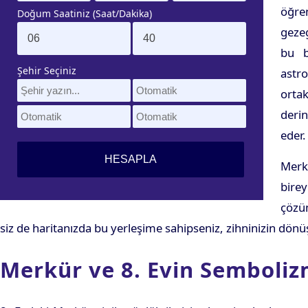
öğre
Doğum Saatiniz (Saat/Dakika)
gezeg
bu b
Şehir Seçiniz
astro
ortak
derin
eder.
Merk
bire
çözüm
siz de haritanızda bu yerleşime sahipseniz, zihninizin dö
Merkür ve 8. Evin Semboliz