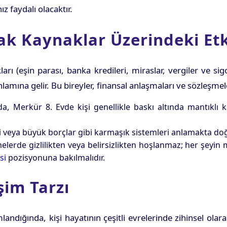
z faydalı olacaktır.
ak Kaynaklar Üzerindeki Etk
ları (eşin parası, banka kredileri, miraslar, vergiler ve si
amına gelir. Bu bireyler, finansal anlaşmaları ve sözleşmeler
, Merkür 8. Evde kişi genellikle baskı altında mantıklı k
i veya büyük borçlar gibi karmaşık sistemleri anlamakta doğa
elerde gizlilikten veya belirsizlikten hoşlanmaz; her şeyin m
si
pozisyonuna bakılmalıdır.
şim Tarzı
ndığında, kişi hayatının çeşitli evrelerinde zihinsel olar