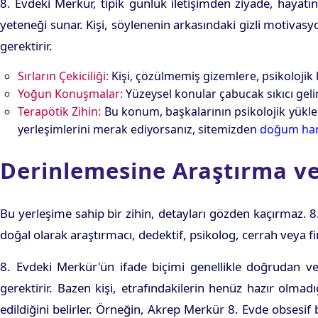
8. Evdeki Merkür, tipik günlük iletişimden ziyade, hayatın
yeteneği sunar. Kişi, söylenenin arkasındaki gizli motivas
gerektirir.
Sırların Çekiciliği:
Kişi, çözülmemiş gizemlere, psikolojik 
Yoğun Konuşmalar:
Yüzeysel konular çabucak sıkıcı gelir
Terapötik Zihin:
Bu konum, başkalarının psikolojik yükleri
yerleşimlerini merak ediyorsanız, sitemizden
doğum hari
Derinlemesine Araştırma ve
Bu yerleşime sahip bir zihin, detayları gözden kaçırmaz. 8.
doğal olarak araştırmacı, dedektif, psikolog, cerrah veya fi
8. Evdeki Merkür'ün ifade biçimi genellikle doğrudan 
gerektirir. Bazen kişi, etrafındakilerin henüz hazır olma
edildiğini belirler. Örneğin, Akrep Merkür 8. Evde obsesif 