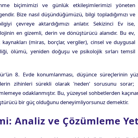
nme biçimimizi ve günlük etkileşimlerimizi yöneten
endir. Bize nasıl düşündüğümüzü, bilgi topladığımızı ve
ilgiyi çevreye aktardığımızı anlatır. Sekizinci Ev ise,
lojinin en gizemli, derin ve dönüştürücü alanıdır. Bu ev,
 kaynakları (miras, borçlar, vergiler), cinsel ve duygusal
liği, ölümü, yeniden doğuşu ve psikolojik sırları temsil
ür’ün 8. Evde konumlanması, düşünce süreçlerinin yüze
ylerin zihinleri sürekli olarak 'neden' sorusunu sorar
lemeye odaklanmıştır. Bu, yüzeysel sohbetlerden kaçınan, de
nüştürücü bir güç olduğunu deneyimliyorsunuz demektir.
mi: Analiz ve Çözümleme Ye