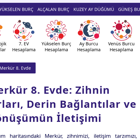
YÜKSELEN BURÇ
ALÇALAN BURÇ
KUZEY AY DÜĞÜMÜ
GÜNEŞ B
jik
7. EV
Yükselen Burç
Ay Burcu
Venüs Burcu
lar
Hesaplama
Hesaplama
Hesaplama
Hesaplama
Merkür 8. Evde
rkür 8. Evde: Zihnin
rları, Derin Bağlantılar ve
nüşümün İletişimi
m haritasındaki Merkür, zihnimizi, iletişim tarzımızı,