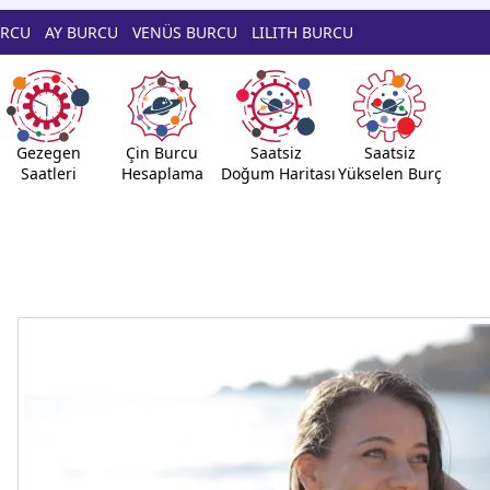
URCU
AY BURCU
VENÜS BURCU
LILITH BURCU
Gezegen
Çin Burcu
Saatsiz
Saatsiz
Saatleri
Hesaplama
Doğum Haritası
Yükselen Burç