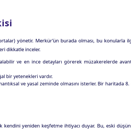
isi
gortalar) yönetir. Merkür’ün burada olması, bu konularla ilg
i dikkatle inceler.
alabilir ve en ince detayları görerek müzakerelerde avan
l bir yetenekleri vardır.
antıksal ve yasal zeminde olmasını isterler. Bir haritada 8.
ak kendini yeniden keşfetme ihtiyacı duyar. Bu, eski düşü