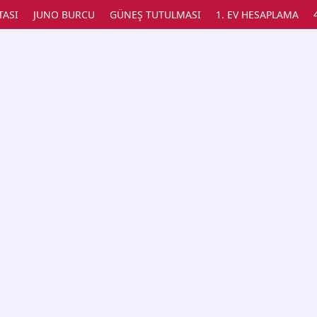
TASI
JUNO BURCU
GÜNEŞ TUTULMASI
1. EV HESAPLAMA