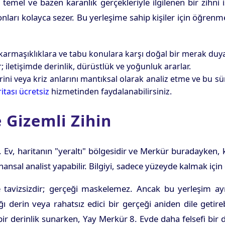
 temel ve bazen karanlık gerçekleriyle ilgilenen bir zihni
yonları kolayca sezer. Bu yerleşime sahip kişiler için öğre
karmaşıklıklara ve tabu konulara karşı doğal bir merak duya
; iletişimde derinlik, dürüstlük ve yoğunluk ararlar.
ni veya kriz anlarını mantıksal olarak analiz etme ve bu sür
tası ücretsiz
hizmetinden faydalanabilirsiniz.
 Gizemli Zihin
 Ev, haritanın "yeraltı" bölgesidir ve Merkür buradayken, k
nansal analist yapabilir. Bilgiyi, sadece yüzeyde kalmak için
ve tavizsizdir; gerçeği maskelemez. Ancak bu yerleşim
dığı derin veya rahatsız edici bir gerçeği aniden dile get
bir derinlik sunarken, Yay Merkür 8. Evde daha felsefi bir d