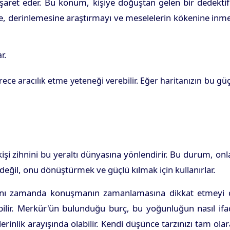
 işaret eder. Bu konum, kişiye doğuştan gelen bir dedektif
nme, derinlemesine araştırmayı ve meselelerin kökenine inm
r.
ece aracılık etme yeteneği verebilir. Eğer haritanızın bu gü
işi zihnini bu yeraltı dünyasına yönlendirir. Bu durum, onl
 değil, onu dönüştürmek ve güçlü kılmak için kullanırlar.
 aynı zamanda konuşmanın zamanlamasına dikkat etmeyi 
irebilir. Merkür'ün bulunduğu burç, bu yoğunluğun nasıl if
erinlik arayışında olabilir. Kendi düşünce tarzınızı tam ola