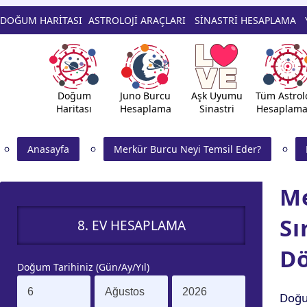
DOĞUM HARİTASI
ASTROLOJİ ARAÇLARI
SİNASTRİ HESAPLAMA
Doğum
Juno Burcu
Aşk Uyumu
Tüm Astrolo
Haritası
Hesaplama
Sinastri
Hesaplama
Anasayfa
Merkür Burcu Neyi Temsil Eder?
Me
Sı
8. EV HESAPLAMA
Dö
Doğum Tarihiniz (Gün/Ay/Yıl)
Doğu