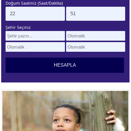
Doğum Saatiniz (Saat/Dakika)
. EV
4. EV
APLAMA
ESAPLAMA
Şehir Seçiniz
. EV
10. EV
APLAMA
ESAPLAMA