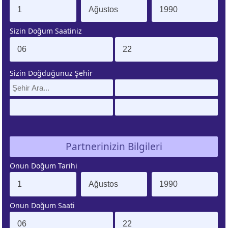
. EV
4. EV
Sizin Doğum Saatiniz
APLAMA
ESAPLAMA
. EV
10. EV
Sizin Doğduğunuz Şehir
APLAMA
ESAPLAMA
Partnerinizin Bilgileri
Onun Doğum Tarihi
Onun Doğum Saati