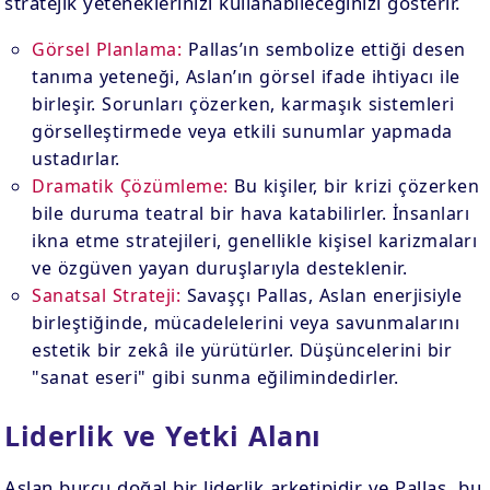
stratejik yeteneklerinizi kullanabileceğinizi gösterir.
Görsel Planlama:
Pallas’ın sembolize ettiği desen
tanıma yeteneği, Aslan’ın görsel ifade ihtiyacı ile
birleşir. Sorunları çözerken, karmaşık sistemleri
görselleştirmede veya etkili sunumlar yapmada
ustadırlar.
Dramatik Çözümleme:
Bu kişiler, bir krizi çözerken
bile duruma teatral bir hava katabilirler. İnsanları
ikna etme stratejileri, genellikle kişisel karizmaları
ve özgüven yayan duruşlarıyla desteklenir.
Sanatsal Strateji:
Savaşçı Pallas, Aslan enerjisiyle
birleştiğinde, mücadelelerini veya savunmalarını
estetik bir zekâ ile yürütürler. Düşüncelerini bir
"sanat eseri" gibi sunma eğilimindedirler.
Liderlik ve Yetki Alanı
Aslan burcu doğal bir liderlik arketipidir ve Pallas, bu