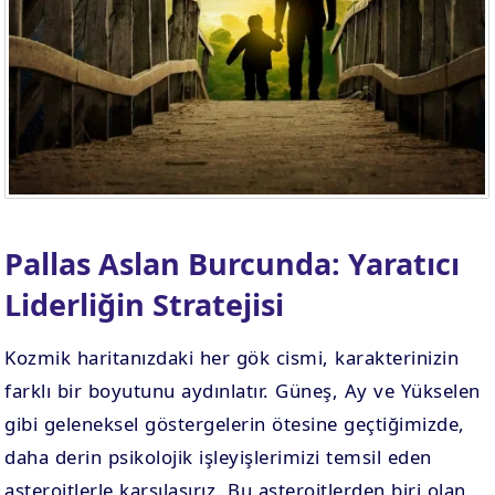
. EV
4. EV
APLAMA
ESAPLAMA
. EV
10. EV
APLAMA
ESAPLAMA
Pallas Aslan Burcunda: Yaratıcı
Liderliğin Stratejisi
Kozmik haritanızdaki her gök cismi, karakterinizin
farklı bir boyutunu aydınlatır. Güneş, Ay ve Yükselen
gibi geleneksel göstergelerin ötesine geçtiğimizde,
daha derin psikolojik işleyişlerimizi temsil eden
asteroitlerle karşılaşırız. Bu asteroitlerden biri olan