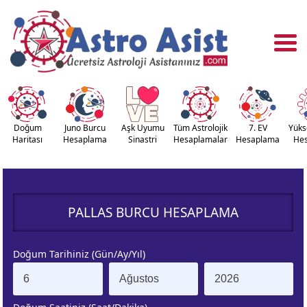
Doğum
Juno Burcu
Aşk Uyumu
Tüm Astrolojik
7. EV
Yüks
Haritası
Hesaplama
Sinastri
Hesaplamalar
Hesaplama
He
OĞUM
ASTROLOJİ
RİTASI
ARAÇLARI
PALLAS BURCU HESAPLAMA
NASTRİ
YÜKSELEN
APLAMA
BURÇ
Doğum Tarihiniz (Gün/Ay/Yıl)
ÇALAN
KUZEY AY
URÇ
DÜĞÜMÜ