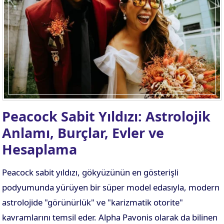
. EV
4. EV
APLAMA
ESAPLAMA
. EV
10. EV
APLAMA
ESAPLAMA
Peacock Sabit Yıldızı: Astrolojik
Anlamı, Burçlar, Evler ve
Hesaplama
Peacock sabit yıldızı, gökyüzünün en gösterişli
podyumunda yürüyen bir süper model edasıyla, modern
astrolojide "görünürlük" ve "karizmatik otorite"
kavramlarını temsil eder. Alpha Pavonis olarak da bilinen