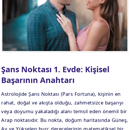
. EV
4. EV
APLAMA
ESAPLAMA
. EV
10. EV
APLAMA
ESAPLAMA
Şans Noktası 1. Evde: Kişisel
Başarının Anahtarı
Astrolojide Şans Noktası (Pars Fortuna), kişinin en
rahat, doğal ve akışta olduğu, zahmetsizce başarıyı
veya doyumu yakaladığı alanı temsil eden önemli bir
Arap noktasıdır. Bu nokta, doğum haritasında Güneş,
Ay ve Yükselen burç derecelerinin matematiksel bir