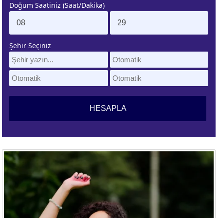
Doğum Saatiniz (Saat/Dakika)
. EV
4. EV
APLAMA
ESAPLAMA
Şehir Seçiniz
. EV
10. EV
APLAMA
ESAPLAMA