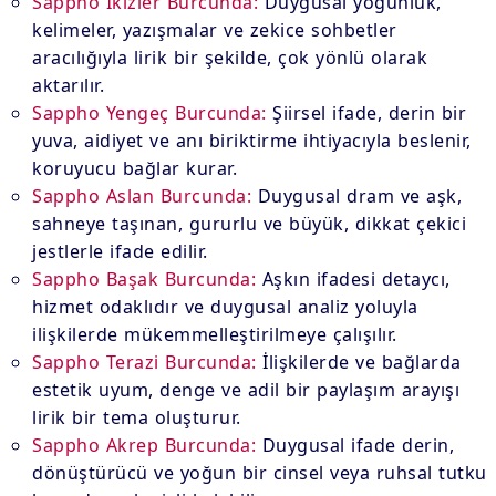
Sappho İkizler Burcunda:
Duygusal yoğunluk,
kelimeler, yazışmalar ve zekice sohbetler
aracılığıyla lirik bir şekilde, çok yönlü olarak
aktarılır.
Sappho Yengeç Burcunda:
Şiirsel ifade, derin bir
yuva, aidiyet ve anı biriktirme ihtiyacıyla beslenir,
koruyucu bağlar kurar.
Sappho Aslan Burcunda:
Duygusal dram ve aşk,
sahneye taşınan, gururlu ve büyük, dikkat çekici
jestlerle ifade edilir.
Sappho Başak Burcunda:
Aşkın ifadesi detaycı,
hizmet odaklıdır ve duygusal analiz yoluyla
ilişkilerde mükemmelleştirilmeye çalışılır.
Sappho Terazi Burcunda:
İlişkilerde ve bağlarda
estetik uyum, denge ve adil bir paylaşım arayışı
lirik bir tema oluşturur.
Sappho Akrep Burcunda:
Duygusal ifade derin,
dönüştürücü ve yoğun bir cinsel veya ruhsal tutku