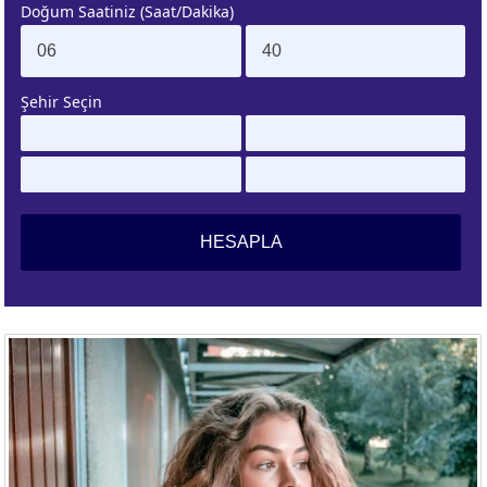
Doğum Saatiniz (Saat/Dakika)
. EV
4. EV
APLAMA
ESAPLAMA
Şehir Seçin
. EV
10. EV
APLAMA
ESAPLAMA