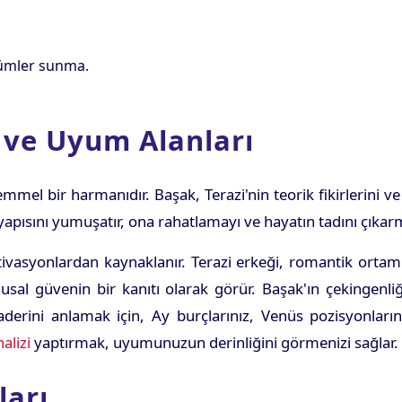
özümler sunma.
r ve Uyum Alanları
mükemmel bir harmanıdır. Başak, Terazi'nin teorik fikirlerini
 yapısını yumuşatır, ona rahatlamayı ve hayatın tadını çıkarm
motivasyonlardan kaynaklanır. Terazi erkeği, romantik or
sal güvenin bir kanıtı olarak görür. Başak'ın çekingenliği,
 kaderini anlamak için, Ay burçlarınız, Venüs pozisyonların
alizi
yaptırmak, uyumunuzun derinliğini görmenizi sağlar.
ları