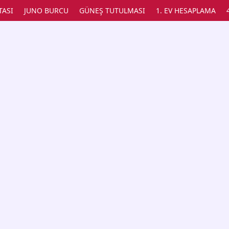
TASI
JUNO BURCU
GÜNEŞ TUTULMASI
1. EV HESAPLAMA