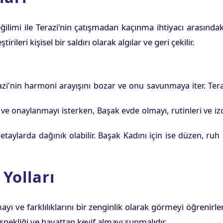
imi ile Terazi'nin çatışmadan kaçınma ihtiyacı arasındaki g
ileri kişisel bir saldırı olarak algılar ve geri çekilir.
zi'nin harmoni arayışını bozar ve onu savunmaya iter. Tera
 ve onaylanmayı isterken, Başak evde olmayı, rutinleri ve 
taylarda dağınık olabilir. Başak Kadını için ise düzen, ruh
 Yolları
 ve farklılıklarını bir zenginlik olarak görmeyi öğrenirlerse,
nekliği ve hayattan keyif almayı sunmalıdır.