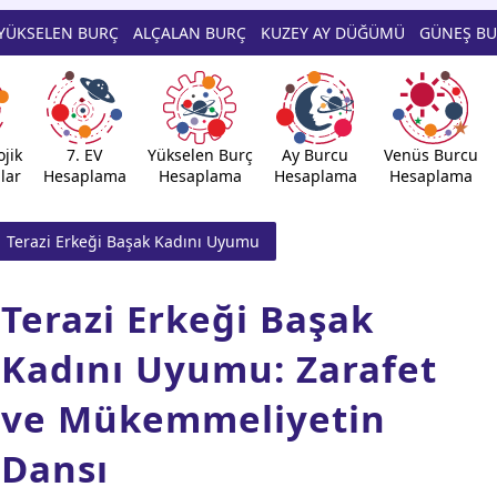
YÜKSELEN BURÇ
ALÇALAN BURÇ
KUZEY AY DÜĞÜMÜ
GÜNEŞ B
jik
7. EV
Yükselen Burç
Ay Burcu
Venüs Burcu
lar
Hesaplama
Hesaplama
Hesaplama
Hesaplama
Terazi Erkeği Başak Kadını Uyumu
Terazi Erkeği Başak
Kadını Uyumu: Zarafet
ve Mükemmeliyetin
Dansı