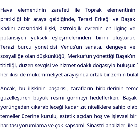
Hava elementinin zarafeti ile Toprak elementinin
pratikliği bir araya geldiğinde, Terazi Erkeği ve Başak
Kadını arasındaki ilişki, astrolojik evrenin en ilginç ve
potansiyeli yüksek eşleşmelerinden birini oluşturur.
Terazi burcu yöneticisi Venüs’ün sanata, dengeye ve
sosyalliğe olan düşkünlüğü, Merkür’ün yönettiği Başak’ın
titizliği, düzen sevgisi ve hizmet odaklı doğasıyla buluşur.
her ikisi de mükemmeliyet arayışında ortak bir zemin bulabi
Ancak, bu ilişkinin başarısı, tarafların birbirlerinin te
güzelleştiren büyük resmi görmeyi hedeflerken, Başak de
yörüngeden çıkarabileceği kadar zıt niteliklere sahip olab
temeller üzerine kurulu, estetik açıdan hoş ve işlevsel b
haritası yorumlama ve çok kapsamlı Sinastri analizleri ile b