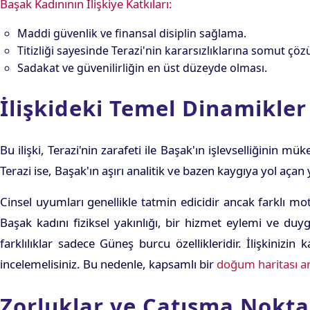
Başak Kadınının İlişkiye Katkıları:
Maddi güvenlik ve finansal disiplin sağlama.
Titizliği sayesinde Terazi'nin kararsızlıklarına somut ç
Sadakat ve güvenilirliğin en üst düzeyde olması.
İlişkideki Temel Dinamikle
Bu ilişki, Terazi'nin zarafeti ile Başak'ın işlevselliğinin 
Terazi ise, Başak'ın aşırı analitik ve bazen kaygıya yol açan
Cinsel uyumları genellikle tatmin edicidir ancak farklı 
Başak kadını fiziksel yakınlığı, bir hizmet eylemi ve duygu
farklılıklar sadece Güneş burcu özellikleridir. İlişkinizin
incelemelisiniz. Bu nedenle, kapsamlı bir
doğum haritası an
Zorluklar ve Çatışma Nokta