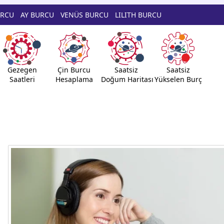
URCU
AY BURCU
VENÜS BURCU
LILITH BURCU
Gezegen
Çin Burcu
Saatsiz
Saatsiz
Saatleri
Hesaplama
Doğum Haritası
Yükselen Burç