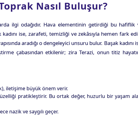
 Toprak Nasıl Buluşur?
arda ilgi odağıdır. Hava elementinin getirdiği bu hafiflik
kadını ise, zarafeti, temizliği ve zekâsıyla hemen fark edil
yapısında aradığı o dengeleyici unsuru bulur. Başak kadını i
tirme çabasından etkilenir; zira Terazi, onun titiz hayat
k), iletişime büyük önem verir.
elliği pratikleştirir. Bu ortak değer, huzurlu bir yaşam al
ce nazik ve saygılı geçer.