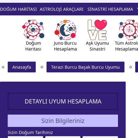
DOĞUM HARİTASI
ASTROLOJİ ARAÇLARI
SİNASTRİ HESAPLAMA
Doğum
Juno Burcu
Aşk Uyumu
Tüm Astrolo
Haritası
Hesaplama
Sinastri
Hesaplama
Anasayfa
Terazi Burcu Başak Burcu Uyumu
DETAYLI UYUM HESAPLAMA
Sizin Bilgileriniz
Sizin Doğum Tarihiniz