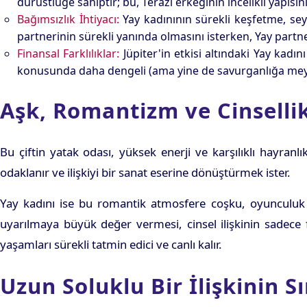
dürüstlüğe sahiptir; bu, Terazi erkeğinin incelikli yapısın
Bağımsızlık İhtiyacı:
Yay kadınının sürekli keşfetme, seya
partnerinin sürekli yanında olmasını isterken, Yay partn
Finansal Farklılıklar:
Jüpiter'in etkisi altındaki Yay kadın
konusunda daha dengeli (ama yine de savurganlığa meyilli
Aşk, Romantizm ve Cinsellik
Bu çiftin yatak odası, yüksek enerji ve karşılıklı hayra
odaklanır ve ilişkiyi bir sanat eserine dönüştürmek ister.
Yay kadını ise bu romantik atmosfere coşku, oyunculuk ve
uyarılmaya büyük değer vermesi, cinsel ilişkinin sadece f
yaşamları sürekli tatmin edici ve canlı kalır.
Uzun Soluklu Bir İlişkinin S