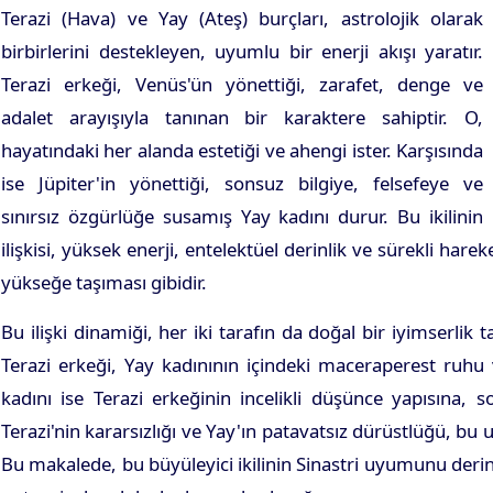
Terazi (Hava) ve Yay (Ateş) burçları, astrolojik olarak
birbirlerini destekleyen, uyumlu bir enerji akışı yaratır.
Terazi erkeği, Venüs'ün yönettiği, zarafet, denge ve
adalet arayışıyla tanınan bir karaktere sahiptir. O,
hayatındaki her alanda estetiği ve ahengi ister. Karşısında
ise Jüpiter'in yönettiği, sonsuz bilgiye, felsefeye ve
sınırsız özgürlüğe susamış Yay kadını durur. Bu ikilinin
ilişkisi, yüksek enerji, entelektüel derinlik ve sürekli har
yükseğe taşıması gibidir.
Bu ilişki dinamiği, her iki tarafın da doğal bir iyimserlik 
Terazi erkeği, Yay kadınının içindeki maceraperest ruhu
kadını ise Terazi erkeğinin incelikli düşünce yapısına,
Terazi'nin kararsızlığı ve Yay'ın patavatsız dürüstlüğü, b
Bu makalede, bu büyüleyici ikilinin Sinastri uyumunu derinle