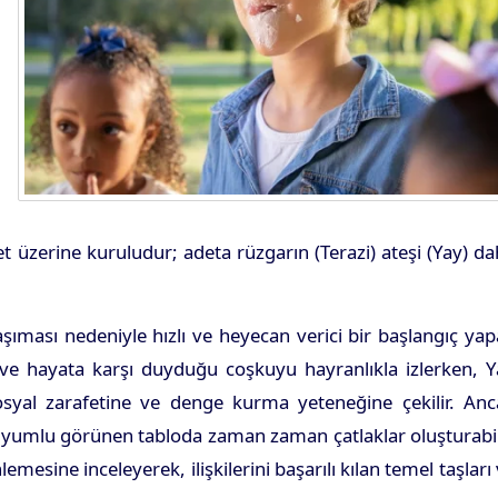
eket üzerine kuruludur; adeta rüzgarın (Terazi) ateşi (Yay) d
taşıması nedeniyle hızlı ve heyecan verici bir başlangıç yap
 ve hayata karşı duyduğu coşkuyu hayranlıkla izlerken, Y
 sosyal zarafetine ve denge kurma yeteneğine çekilir. An
u uyumlu görünen tabloda zaman zaman çatlaklar oluşturabil
mesine inceleyerek, ilişkilerini başarılı kılan temel taşları