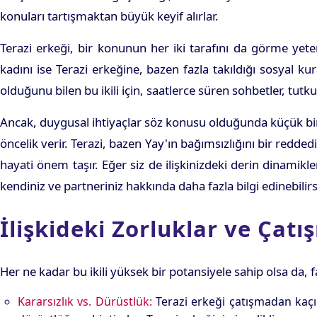
konuları tartışmaktan büyük keyif alırlar.
Terazi erkeği, bir konunun her iki tarafını da görme yet
kadını ise Terazi erkeğine, bazen fazla takıldığı sosyal 
olduğunu bilen bu ikili için, saatlerce süren sohbetler, tutkul
Ancak, duygusal ihtiyaçlar söz konusu olduğunda küçük bir a
öncelik verir. Terazi, bazen Yay'ın bağımsızlığını bir reddedi
hayati önem taşır. Eğer siz de ilişkinizdeki derin dinamik
kendiniz ve partneriniz hakkında daha fazla bilgi edinebilirs
İlişkideki Zorluklar ve Çatı
Her ne kadar bu ikili yüksek bir potansiyele sahip olsa da, f
Kararsızlık vs. Dürüstlük:
Terazi erkeği çatışmadan kaçınm