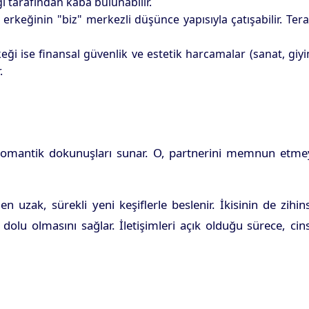
eği tarafından kaba bulunabilir.
rkeğinin "biz" merkezli düşünce yapısıyla çatışabilir. Tera
rkeği ise finansal güvenlik ve estetik harcamalar (sanat, giy
.
i ve romantik dokunuşları sunar. O, partnerini memnun etm
uzak, sürekli yeni keşiflerle beslenir. İkisinin de zihin
dolu olmasını sağlar. İletişimleri açık olduğu sürece, cin