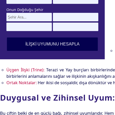
Onun Doğduğu Şehir
Üçgen İlişki (Trine):
Terazi ve Yay burçları birbirlerinde
birbirlerini anlamalarını sağlar ve ilişkinin akışkanlığını ar
Ortak Noktalar:
Her ikisi de sosyaldir, dışa dönüktür ve h
Duygusal ve Zihinsel Uyum
Bu çiftin belki de en güçlü bağı, zihinsel uyumlarıdır. Hem