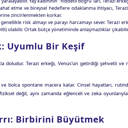
ı yaralayabilir. Yay kadınının "hiddetli doğru"ları, Terazi erk
hat etme ve bireysel hedeflere odaklanma ihtiyacı, Terazi e
erine zincirlenmekten korkar.
ı genellikle risk almayı ve parayı harcamayı sever. Terazi e
) olabilir. Ortak bütçe yönetiminde anlaşmazlıklar çıkabilir
: Uyumlu Bir Keşif
nlıkla doludur. Terazi erkeği, Venüs'ün getirdiği şehvetl
 bolca spontane macera katar. Cinsel hayatları, rutinden 
iziksel değil, aynı zamanda eğlenceli ve zeka oyunlarıyla 
ırrı: Birbirini Büyütmek