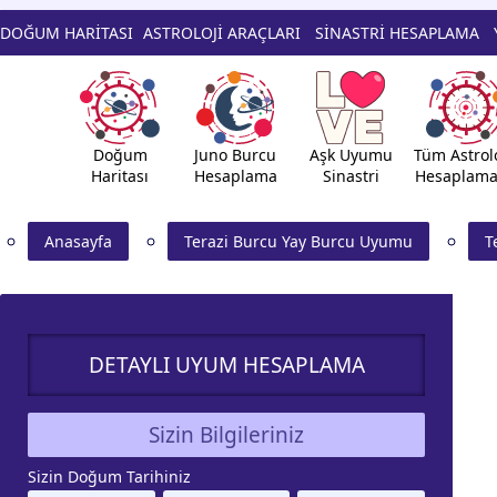
DOĞUM HARİTASI
ASTROLOJİ ARAÇLARI
SİNASTRİ HESAPLAMA
Doğum
Juno Burcu
Aşk Uyumu
Tüm Astrolo
Haritası
Hesaplama
Sinastri
Hesaplama
Anasayfa
Terazi Burcu Yay Burcu Uyumu
T
DETAYLI UYUM HESAPLAMA
Sizin Bilgileriniz
Sizin Doğum Tarihiniz