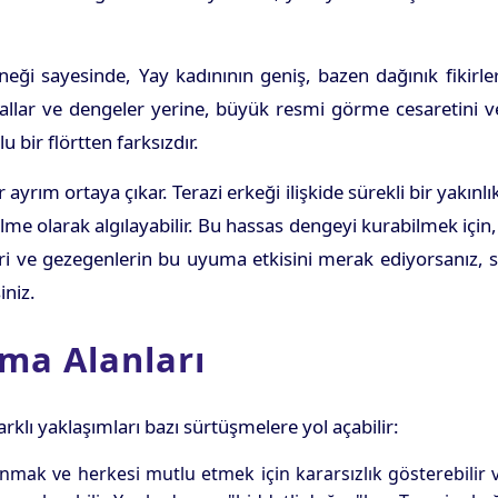
eneği sayesinde, Yay kadınının geniş, bazen dağınık fikir
kurallar ve dengeler yerine, büyük resmi görme cesaretini 
u bir flörtten farksızdır.
yrım ortaya çıkar. Terazi erkeği ilişkide sürekli bir yakınl
lme olarak algılayabilir. Bu hassas dengeyi kurabilmek için, h
leri ve gezegenlerin bu uyuma etkisini merak ediyorsanız, 
iniz.
şma Alanları
arklı yaklaşımları bazı sürtüşmelere yol açabilir:
ak ve herkesi mutlu etmek için kararsızlık gösterebilir veya