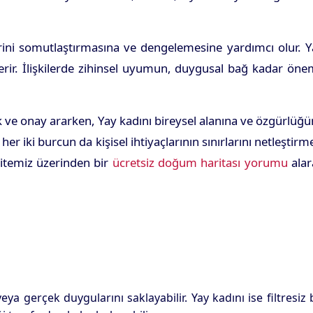
lerini somutlaştırmasına ve dengelemesine yardımcı olur. 
verir. İlişkilerde zihinsel uyumun, duygusal bağ kadar öne
ık ve onay ararken, Yay kadını bireysel alanına ve özgürlüğ
er iki burcun da kişisel ihtiyaçlarının sınırlarını netleştirm
sitemiz üzerinden bir
ücretsiz doğum haritası yorumu
alar
 gerçek duygularını saklayabilir. Yay kadını ise filtresiz 