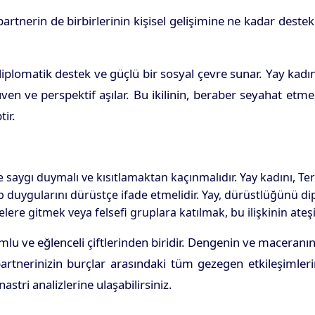
partnerin de birbirlerinin kişisel gelişimine ne kadar destek 
iplomatik destek ve güçlü bir sosyal çevre sunar. Yay kadın
üven ve perspektif aşılar. Bu ikilinin, beraber seyahat et
tir.
e saygı duymalı ve kısıtlamaktan kaçınmalıdır. Yay kadını, Tera
p duygularını dürüstçe ifade etmelidir. Yay, dürüstlüğünü di
elere gitmek veya felsefi gruplara katılmak, bu ilişkinin ateşin
mlu ve eğlenceli çiftlerinden biridir. Dengenin ve maceranı
 partnerinizin burçlar arasındaki tüm gezegen etkileşimle
stri analizlerine ulaşabilirsiniz.