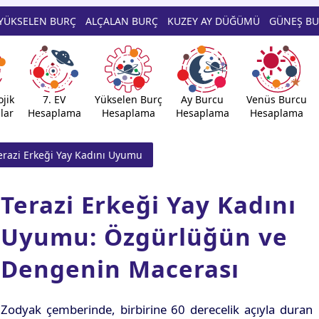
YÜKSELEN BURÇ
ALÇALAN BURÇ
KUZEY AY DÜĞÜMÜ
GÜNEŞ B
jik
7. EV
Yükselen Burç
Ay Burcu
Venüs Burcu
lar
Hesaplama
Hesaplama
Hesaplama
Hesaplama
erazi Erkeği Yay Kadını Uyumu
Terazi Erkeği Yay Kadını
Uyumu: Özgürlüğün ve
Dengenin Macerası
Zodyak çemberinde, birbirine 60 derecelik açıyla duran