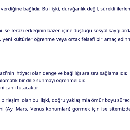
verdiğine bağlıdır. Bu ilişki, durağanlık değil, sürekli ilerl
ı ise Terazi erkeğinin bazen içine düştüğü sosyal kaygılar
me, yeni kültürler öğrenme veya ortak felsefi bir amaç edi
zi'nin ihtiyacı olan denge ve bağlılığı ara sıra sağlamalıdır.
plomatik bir dille sunmayı öğrenmelidir.
i canlı tutacaktır.
n birleşimi olan bu ilişki, doğru yaklaşımla ömür boyu süre
rini (Ay, Mars, Venüs konumları) görmek için ise sitemizd