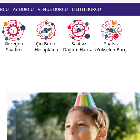
URCU
AY BURCU
VENÜS BURCU
LILITH BURCU
Gezegen
Çin Burcu
Saatsiz
Saatsiz
Saatleri
Hesaplama
Doğum Haritası
Yükselen Burç