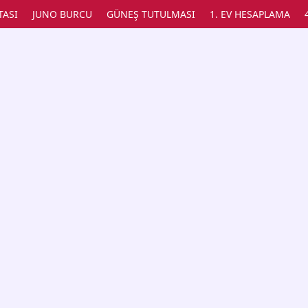
TASI
JUNO BURCU
GÜNEŞ TUTULMASI
1. EV HESAPLAMA