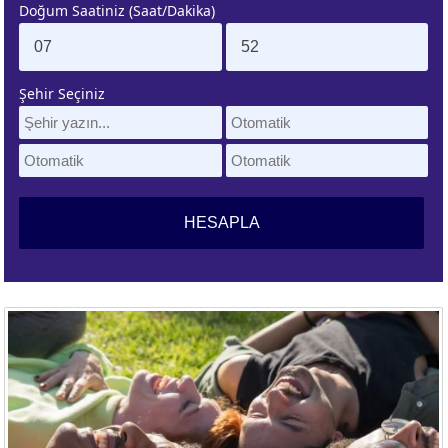
Doğum Saatiniz (Saat/Dakika)
. EV
4. EV
APLAMA
ESAPLAMA
Şehir Seçiniz
. EV
10. EV
APLAMA
ESAPLAMA