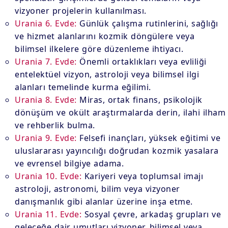
vizyoner projelerin kullanılması.
Urania 6. Evde:
Günlük çalışma rutinlerini, sağlığı
ve hizmet alanlarını kozmik döngülere veya
bilimsel ilkelere göre düzenleme ihtiyacı.
Urania 7. Evde:
Önemli ortaklıkları veya evliliği
entelektüel vizyon, astroloji veya bilimsel ilgi
alanları temelinde kurma eğilimi.
Urania 8. Evde:
Miras, ortak finans, psikolojik
dönüşüm ve okült araştırmalarda derin, ilahi ilham
ve rehberlik bulma.
Urania 9. Evde:
Felsefi inançları, yüksek eğitimi ve
uluslararası yayıncılığı doğrudan kozmik yasalara
ve evrensel bilgiye adama.
Urania 10. Evde:
Kariyeri veya toplumsal imajı
astroloji, astronomi, bilim veya vizyoner
danışmanlık gibi alanlar üzerine inşa etme.
Urania 11. Evde:
Sosyal çevre, arkadaş grupları ve
geleceğe dair umutları vizyoner, bilimsel veya