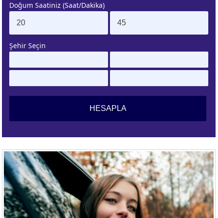
Doğum Saatiniz (Saat/Dakika)
. EV
4. EV
APLAMA
ESAPLAMA
Şehir Seçin
. EV
10. EV
APLAMA
ESAPLAMA