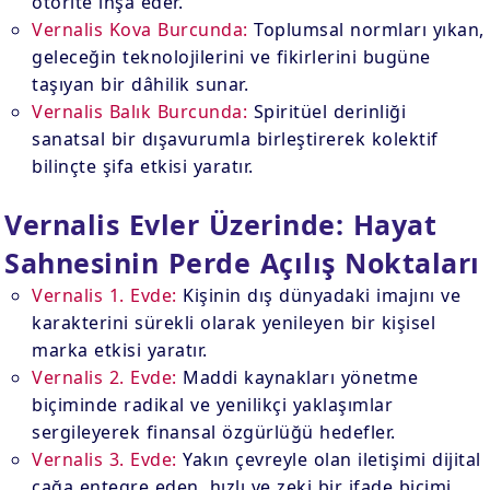
otorite inşa eder.
Vernalis Kova Burcunda:
Toplumsal normları yıkan,
geleceğin teknolojilerini ve fikirlerini bugüne
taşıyan bir dâhilik sunar.
Vernalis Balık Burcunda:
Spiritüel derinliği
sanatsal bir dışavurumla birleştirerek kolektif
bilinçte şifa etkisi yaratır.
Vernalis Evler Üzerinde: Hayat
Sahnesinin Perde Açılış Noktaları
Vernalis 1. Evde:
Kişinin dış dünyadaki imajını ve
karakterini sürekli olarak yenileyen bir kişisel
marka etkisi yaratır.
Vernalis 2. Evde:
Maddi kaynakları yönetme
biçiminde radikal ve yenilikçi yaklaşımlar
sergileyerek finansal özgürlüğü hedefler.
Vernalis 3. Evde:
Yakın çevreyle olan iletişimi dijital
çağa entegre eden, hızlı ve zeki bir ifade biçimi