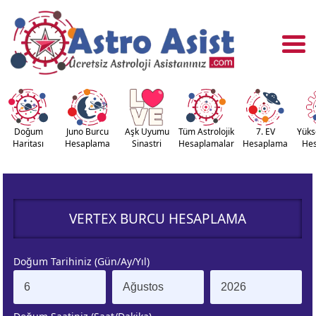
Doğum
Juno Burcu
Aşk Uyumu
Tüm Astrolojik
7. EV
Yüks
Haritası
Hesaplama
Sinastri
Hesaplamalar
Hesaplama
He
OĞUM
ASTROLOJİ
RİTASI
ARAÇLARI
VERTEX BURCU HESAPLAMA
NASTRİ
YÜKSELEN
APLAMA
BURÇ
Doğum Tarihiniz (Gün/Ay/Yıl)
ÇALAN
KUZEY AY
URÇ
DÜĞÜMÜ