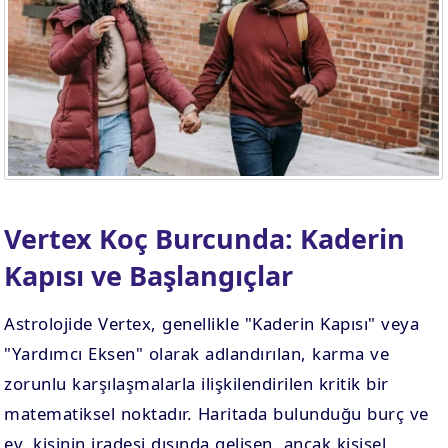
. EV
4. EV
APLAMA
ESAPLAMA
. EV
10. EV
APLAMA
ESAPLAMA
Vertex Koç Burcunda: Kaderin
Kapısı ve Başlangıçlar
Astrolojide Vertex, genellikle "Kaderin Kapısı" veya
"Yardımcı Eksen" olarak adlandırılan, karma ve
zorunlu karşılaşmalarla ilişkilendirilen kritik bir
matematiksel noktadır. Haritada bulunduğu burç ve
ev, kişinin iradesi dışında gelişen, ancak kişisel