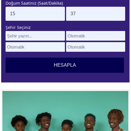
Doğum Saatiniz (Saat/Dakika)
. EV
4. EV
APLAMA
ESAPLAMA
Şehir Seçiniz
. EV
10. EV
APLAMA
ESAPLAMA