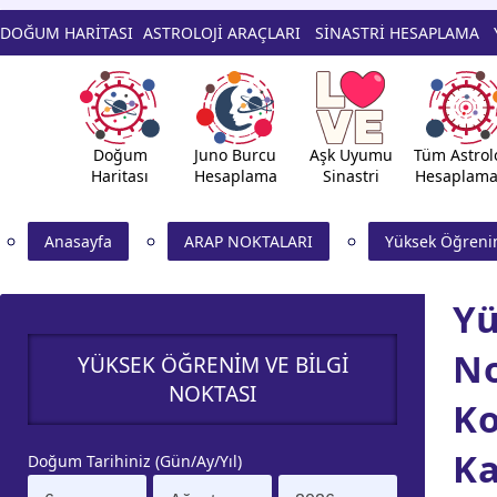
DOĞUM HARİTASI
ASTROLOJİ ARAÇLARI
SİNASTRİ HESAPLAMA
Doğum
Juno Burcu
Aşk Uyumu
Tüm Astrolo
Haritası
Hesaplama
Sinastri
Hesaplama
Anasayfa
ARAP NOKTALARI
Yüksek Öğrenim
Yü
No
YÜKSEK ÖĞRENIM VE BILGI
NOKTASI
Ko
Ka
Doğum Tarihiniz (Gün/Ay/Yıl)