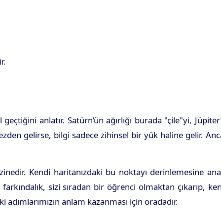
r.
tiğini anlatır. Satürn’ün ağırlığı burada "çile"yi, Jüpiter
ezden gelirse, bilgi sadece zihinsel bir yük haline gelir. An
azinedir. Kendi haritanızdaki bu noktayı derinlemesine ana
 farkındalık, sizi sıradan bir öğrenci olmaktan çıkarıp, ke
i adımlarımızın anlam kazanması için oradadır.