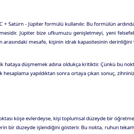
 Satürn - Jüpiter formülü kullanılır. Bu formülün ardınd
mesidir. Jüpiter bize ufkumuzu genişletmeyi, yeni felsefe
in arasındaki mesafe, kişinin idrak kapasitesinin derinliğini
k hataya düşmemek adına oldukça kritiktir. Çünkü bu nokt
nik hesaplama yapıldıktan sonra ortaya çıkan sonuç, zihnini
 Noktası köşe evlerdeyse, kişi toplumsal düzeyde bir öğretm
derin bir düzeyde işlendiğini gösterir. Bu nokta, ruhun teka