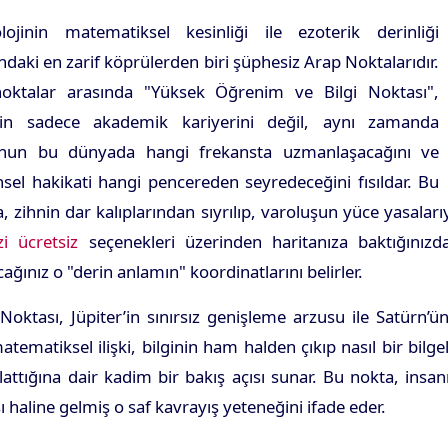
olojinin matematiksel kesinliği ile ezoterik derinliği
ndaki en zarif köprülerden biri şüphesiz Arap Noktalarıdır.
oktalar arasında "Yüksek Öğrenim ve Bilgi Noktası",
yin sadece akademik kariyerini değil, aynı zamanda
nun bu dünyada hangi frekansta uzmanlaşacağını ve
sel hakikati hangi pencereden seyredeceğini fısıldar. Bu
, zihnin dar kalıplarından sıyrılıp, varoluşun yüce yasala
zi ücretsiz
seçenekleri üzerinden haritanıza baktığını
ağınız o "derin anlamın" koordinatlarını belirler.
 Noktası, Jüpiter’in sınırsız genişleme arzusu ile Satürn’ün 
ematiksel ilişki, bilginin ham halden çıkıp nasıl bir bi
lattığına dair kadim bir bakış açısı sunar. Bu nokta, insan
haline gelmiş o saf kavrayış yeteneğini ifade eder.