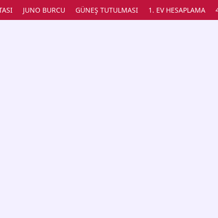
TASI
JUNO BURCU
GÜNEŞ TUTULMASI
1. EV HESAPLAMA