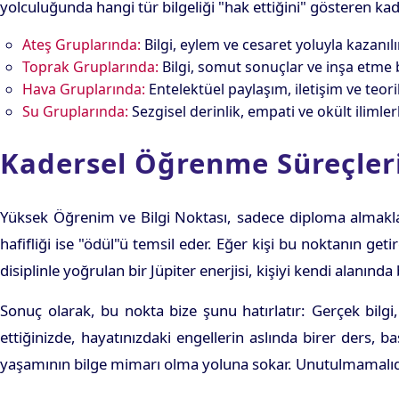
yolculuğunda hangi tür bilgeliği "hak ettiğini" gösteren ka
Ateş Gruplarında:
Bilgi, eylem ve cesaret yoluyla kazanılır.
Toprak Gruplarında:
Bilgi, somut sonuçlar ve inşa etme be
Hava Gruplarında:
Entelektüel paylaşım, iletişim ve teor
Su Gruplarında:
Sezgisel derinlik, empati ve okült ilimle
Kadersel Öğrenme Süreçleri
Yüksek Öğrenim ve Bilgi Noktası, sadece diploma almakla ilg
hafifliği ise "ödül"ü temsil eder. Eğer kişi bu noktanın geti
disiplinle yoğrulan bir Jüpiter enerjisi, kişiyi kendi alanında b
Sonuç olarak, bu nokta bize şunu hatırlatır: Gerçek bilgi,
ettiğinizde, hayatınızdaki engellerin aslında birer ders, b
yaşamının bilge mimarı olma yoluna sokar. Unutulmamalıdı