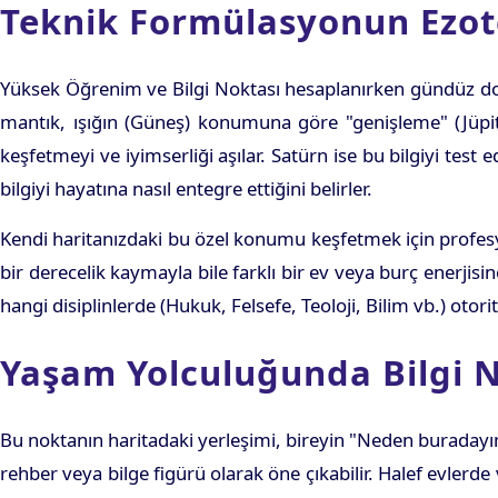
Teknik Formülasyonun Ezot
Yüksek Öğrenim ve Bilgi Noktası hesaplanırken gündüz doğ
mantık, ışığın (Güneş) konumuna göre "genişleme" (Jüpiter
keşfetmeyi ve iyimserliği aşılar. Satürn ise bu bilgiyi test 
bilgiyi hayatına nasıl entegre ettiğini belirler.
Kendi haritanızdaki bu özel konumu keşfetmek için profes
bir derecelik kaymayla bile farklı bir ev veya burç enerjis
hangi disiplinlerde (Hukuk, Felsefe, Teoloji, Bilim vb.) otor
Yaşam Yolculuğunda Bilgi N
Bu noktanın haritadaki yerleşimi, bireyin "Neden buradayım
rehber veya bilge figürü olarak öne çıkabilir. Halef evlerde