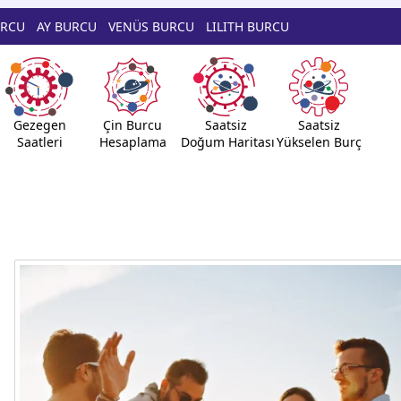
URCU
AY BURCU
VENÜS BURCU
LILITH BURCU
Gezegen
Çin Burcu
Saatsiz
Saatsiz
Saatleri
Hesaplama
Doğum Haritası
Yükselen Burç