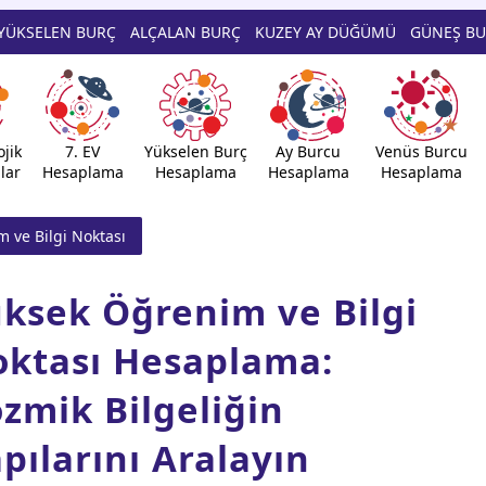
YÜKSELEN BURÇ
ALÇALAN BURÇ
KUZEY AY DÜĞÜMÜ
GÜNEŞ B
jik
7. EV
Yükselen Burç
Ay Burcu
Venüs Burcu
lar
Hesaplama
Hesaplama
Hesaplama
Hesaplama
 ve Bilgi Noktası
ksek Öğrenim ve Bilgi
ktası Hesaplama:
zmik Bilgeliğin
pılarını Aralayın