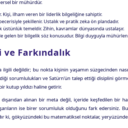
dersel bir mühürdür.
 Kişi, ilham veren bir liderlik bilgeliğine sahiptir.
cerisiyle şekillenir. Ustalık ve pratik zeka ön plandadır.
ik üstünlük temeldir. Zihin, kavramlar dünyasında ustalaşır.
rle gelen bir bilgelik söz konusudur. Bilgi duyguyla mühürleni
 ve Farkındalık
ili değildir; bu nokta kişinin yaşamın süzgecinden nasıl geç
rdiği sorumlulukları ve Satürn'ün talep ettiği disiplini görm
ir kutup yıldızı haline getirir.
 dışarıdan alınan bir meta değil, içeride keşfedilen bir h
aşarıların ise birer sorumluluk olduğunu fark edersiniz. Bu
r ki, gökyüzündeki bu matematiksel noktalar, yeryüzündek