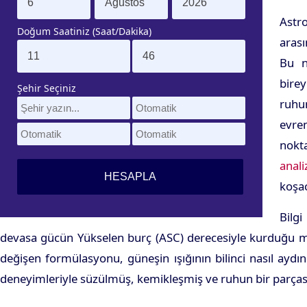
Astr
Doğum Saatiniz (Saat/Dakika)
arası
Bu n
bire
Şehir Seçiniz
ruhu
evren
nokta
anali
koşac
Bilgi
devasa gücün Yükselen burç (ASC) derecesiyle kurduğu mat
değişen formülasyonu, güneşin ışığının bilinci nasıl aydın
deneyimleriyle süzülmüş, kemikleşmiş ve ruhun bir parçası 