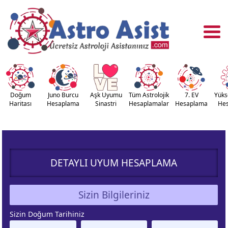
Doğum
Juno Burcu
Aşk Uyumu
Tüm Astrolojik
7. EV
Yüks
Haritası
Hesaplama
Sinastri
Hesaplamalar
Hesaplama
He
OĞUM
ASTROLOJİ
RİTASI
ARAÇLARI
DETAYLI UYUM HESAPLAMA
NASTRİ
YÜKSELEN
APLAMA
BURÇ
Sizin Bilgileriniz
ÇALAN
KUZEY AY
Sizin Doğum Tarihiniz
URÇ
DÜĞÜMÜ