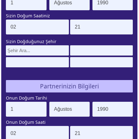
Sizin Doğum Saatiniz
ÜNEŞ
AY
URCU
BURCU
Sizin Doğduğunuz Şehir
ENÜS
LILITH
URCU
BURCU
ZEGEN
ÇİN
ATLERİ
BURCU
Partnerinizin Bilgileri
Onun Doğum Tarihi
IRON
ŞANS
URCU
NOKTASI
Onun Doğum Saati
UNO
GÜNEŞ
URCU
TUTULMASI