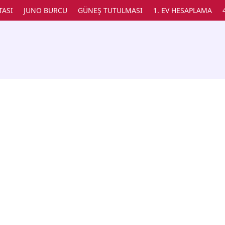
TASI
JUNO BURCU
GÜNEŞ TUTULMASI
1. EV HESAPLAMA