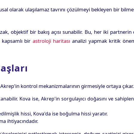
ygusal olarak ulaşılamaz tavrını çözülmeyi bekleyen bir bilm
, objektif bir bakış açısı sunabilir. Bu, her iki partnerin
n kapsamlı bir
astroloji haritası
analizi yapmak kritik öne
aşları
a Akrep'in kontrol mekanizmalarının girmesiyle ortaya çıkar.
abilir. Kova ise, Akrep'in sorgulayıcı doğasını ve sahiplen
lmişlik hissi, Kova'da ise boğulma hissi yaratır.
ma ihtiyacındadır.
ükseleninizi netleştirmek isterseniz, doğum saatinizi gire