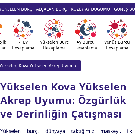
YÜKSELEN BURÇ
ALÇALAN BURÇ
KUZEY AY DÜĞÜMÜ
GÜNEŞ B
jik
7. EV
Yükselen Burç
Ay Burcu
Venüs Burcu
lar
Hesaplama
Hesaplama
Hesaplama
Hesaplama
Yükselen Kova Yükselen Akrep Uyumu
Yükselen Kova Yükselen
Akrep Uyumu: Özgürlük
ve Derinliğin Çatışması
Yükselen burç, dünyaya taktığımız maskeyi, ilk