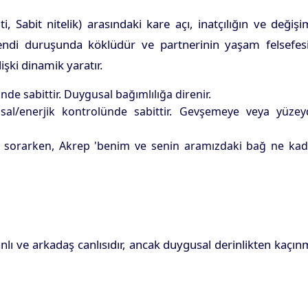
, Sabit nitelik) arasındaki kare açı, inatçılığın ve değiş
kendi duruşunda köklüdür ve partnerinin yaşam felsefesi
lişki dinamik yaratır.
inde sabittir. Duygusal bağımlılığa direnir.
nsal/enerjik kontrolünde sabittir. Gevşemeye veya yüzey
iye sorarken, Akrep 'benim ve senin aramızdaki bağ ne ka
nlı ve arkadaş canlısıdır, ancak duygusal derinlikten kaçı