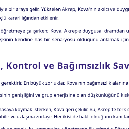
siyle bir araya gelir. Yükselen Akrep, Kova'nın akılcı ve du
lü kararlılığından etkilenir.
i öğretmeye çalışırken; Kova, Akrep'e duygusal dramdan uzak
lişkinin kendine has bir senaryosu olduğunu anlamak içi
, Kontrol ve Bağımsızlık Sav
 gerektirir. En büyük zorluklar, Kova'nın bağımsızlık alanın
inin genişliğini ve grup enerjisine olan düşkünlüğünü kıskan
aya koymak isterken, Kova geri çekilir. Bu, Akrep'te terk edi
ilir ve uzlaşma zorlaşır. Her ikisi de haklı olduğunu kanıtla
arak anlamak, bu çatışmaları yönetmede ilk adımdır. Eğer y