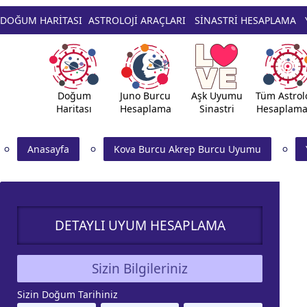
DOĞUM HARİTASI
ASTROLOJİ ARAÇLARI
SİNASTRİ HESAPLAMA
Doğum
Juno Burcu
Aşk Uyumu
Tüm Astrolo
Haritası
Hesaplama
Sinastri
Hesaplama
Anasayfa
Kova Burcu Akrep Burcu Uyumu
DETAYLI UYUM HESAPLAMA
Sizin Bilgileriniz
Sizin Doğum Tarihiniz