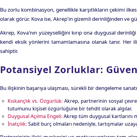
Bu zorlu kombinasyon, genellikle karşıtlıkların çekimi ilke
olarak görür. Kova ise, Akrep'in gizemli derinliğinden ve güç
Akrep, Kova'nın yüzeyselliğini kırıp ona duygusal derinliğ
kendi eksik yönlerini tamamlamasına olanak tanır. Her i
sahiptir.
Potansiyel Zorluklar: Güven
Bu ilişkinin başarıya ulaşması, sürekli bir dengeleme sanatı
Kıskançlık vs. Özgürlük:
Akrep, partnerinin sosyal çevres
tutumunu kişisel özgürlüğüne bir tehdit olarak algılar.
Duygusal Açılma Engeli:
Akrep tüm duygusal kartlarını mas
İnatçılık:
Sabit burç olmaları nedeniyle, tartışmalar uzayab
Partnerinizin ilişki maskesini ve motivasyonlarını tam ol