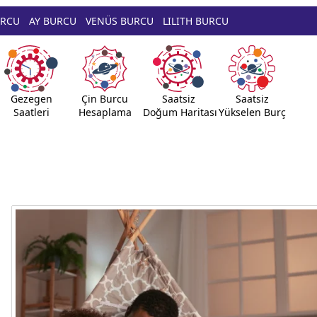
URCU
AY BURCU
VENÜS BURCU
LILITH BURCU
Gezegen
Çin Burcu
Saatsiz
Saatsiz
Saatleri
Hesaplama
Doğum Haritası
Yükselen Burç