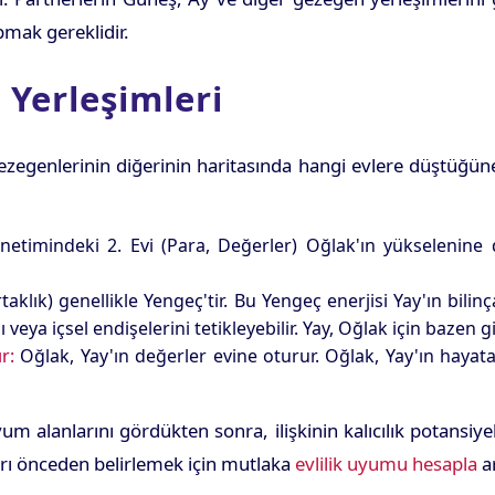
pmak gereklidir.
v Yerleşimleri
 gezegenlerinin diğerinin haritasında hangi evlere düştüğü
önetimindeki 2. Evi (Para, Değerler) Oğlak'ın yükselenine
taklık) genellikle Yengeç'tir. Bu Yengeç enerjisi Yay'ın bilinç
 veya içsel endişelerini tetikleyebilir. Yay, Oğlak için bazen g
r:
Oğlak, Yay'ın değerler evine oturur. Oğlak, Yay'ın hayata
um alanlarını gördükten sonra, ilişkinin kalıcılık potansiy
ları önceden belirlemek için mutlaka
evlilik uyumu hesapla
ar