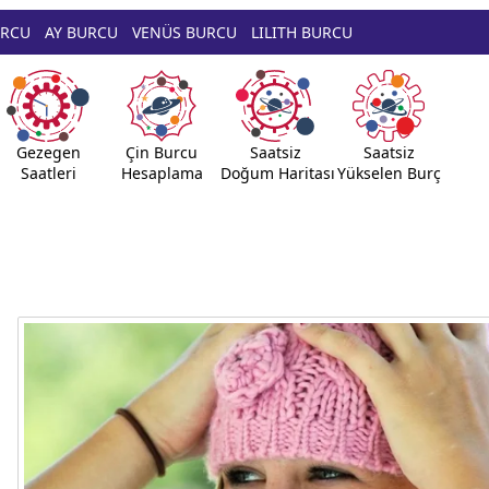
URCU
AY BURCU
VENÜS BURCU
LILITH BURCU
Gezegen
Çin Burcu
Saatsiz
Saatsiz
Saatleri
Hesaplama
Doğum Haritası
Yükselen Burç