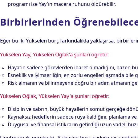
programı ise Yay'ın macera ruhunu öldürebilir.
Birbirlerinden Öğrenebilece
Eğer bu iki Yükselen burç farkındalıkla yaklaşırsa, birbirleri
Yükselen Yay, Yükselen Oğlak'a şunları öğretir:
Hayatın sadece görevlerden ibaret olmadığını, bazen 
Esneklik ve iyimserliğin, en zorlu engelleri aşmada bile
Risk almanın ve bilinmeyene doğru bir adım atmanın geti
Yükselen Oğlak, Yükselen Yay'a şunları öğretir:
Disiplin ve sabrın, büyük hayallerin somut gerçeğe dö
Kaynaksız hedeflerin sadece rüya kaldığını; planlama v
Duygusal ve finansal istikrarın getirdiği uzun vadeli huz
Unutmamak gerekir ki, Yükselen burç sadece dış cephedir. 