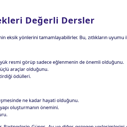
kleri Değerli Dersler
nin eksik yönlerini tamamlayabilirler. Bu, zıtlıkların uyumu i
büyük resmi görüp sadece eğlenmenin de önemli olduğunu.
 güçlü araçlar olduğunu.
rdiği ödülleri.
nüşmesinde ne kadar hayati olduğunu.
e yapı oluşturmanın önemini.
uru.
Partnerlerin Güneş, Ay ve diğer gezegen yerleşimlerini gör