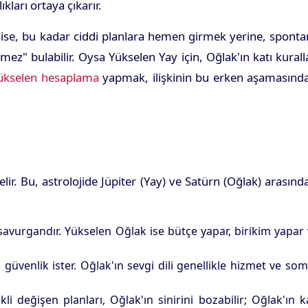
ları ortaya çıkarır.
Yay ise, bu kadar ciddi planlara hemen girmek yerine, spont
ez" bulabilir. Oysa Yükselen Yay için, Oğlak'ın katı kurall
yükselen hesaplama
yapmak, ilişkinin bu erken aşamasında
r. Bu, astrolojide Jüpiter (Yay) ve Satürn (Oğlak) arasınd
avurgandır. Yükselen Oğlak ise bütçe yapar, birikim yapar
güvenlik ister. Oğlak'ın sevgi dili genellikle hizmet ve so
i değişen planları, Oğlak'ın sinirini bozabilir; Oğlak'ın k