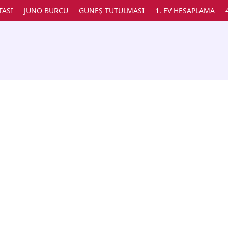
TASI
JUNO BURCU
GÜNEŞ TUTULMASI
1. EV HESAPLAMA