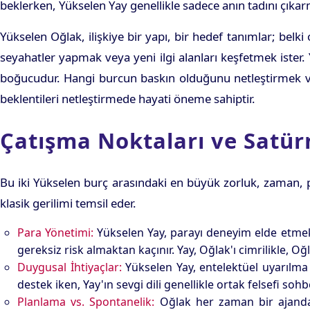
beklerken, Yükselen Yay genellikle sadece anın tadını çıka
Yükselen Oğlak, ilişkiye bir yapı, bir hedef tanımlar; bel
seyahatler yapmak veya yeni ilgi alanları keşfetmek ister. 
boğucudur. Hangi burcun baskın olduğunu netleştirmek ve
beklentileri netleştirmede hayati öneme sahiptir.
Çatışma Noktaları ve Satürn
Bu iki Yükselen burç arasındaki en büyük zorluk, zaman, pa
klasik gerilimi temsil eder.
Para Yönetimi:
Yükselen Yay, parayı deneyim elde etmek 
gereksiz risk almaktan kaçınır. Yay, Oğlak'ı cimrilikle, Oğ
Duygusal İhtiyaçlar:
Yükselen Yay, entelektüel uyarılma v
destek iken, Yay'ın sevgi dili genellikle ortak felsefi so
Planlama vs. Spontanelik:
Oğlak her zaman bir ajandaya 