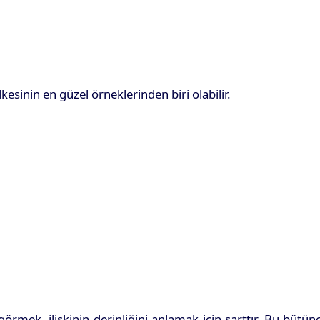
lkesinin en güzel örneklerinden biri olabilir.
mek, ilişkinin derinliğini anlamak için şarttır. Bu bütün