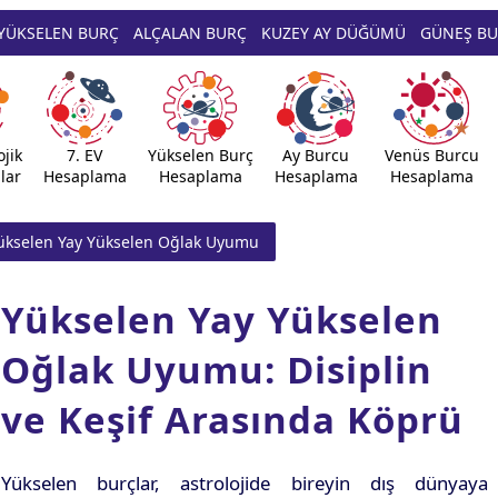
YÜKSELEN BURÇ
ALÇALAN BURÇ
KUZEY AY DÜĞÜMÜ
GÜNEŞ B
jik
7. EV
Yükselen Burç
Ay Burcu
Venüs Burcu
lar
Hesaplama
Hesaplama
Hesaplama
Hesaplama
ükselen Yay Yükselen Oğlak Uyumu
Yükselen Yay Yükselen
Oğlak Uyumu: Disiplin
ve Keşif Arasında Köprü
Yükselen burçlar, astrolojide bireyin dış dünyaya