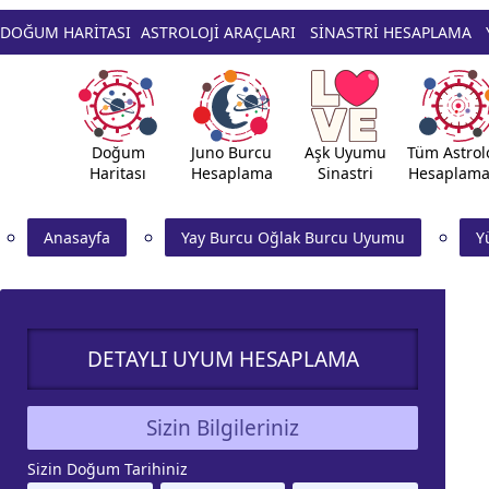
DOĞUM HARİTASI
ASTROLOJİ ARAÇLARI
SİNASTRİ HESAPLAMA
Doğum
Juno Burcu
Aşk Uyumu
Tüm Astrolo
Haritası
Hesaplama
Sinastri
Hesaplama
Anasayfa
Yay Burcu Oğlak Burcu Uyumu
Y
DETAYLI UYUM HESAPLAMA
Sizin Bilgileriniz
Sizin Doğum Tarihiniz