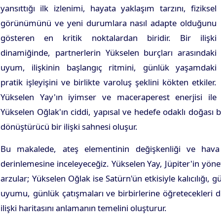
yansıttığı ilk izlenimi, hayata yaklaşım tarzını, fiziksel
görünümünü ve yeni durumlara nasıl adapte olduğunu
gösteren en kritik noktalardan biridir. Bir ilişki
dinamiğinde, partnerlerin Yükselen burçları arasındaki
uyum, ilişkinin başlangıç ritmini, günlük yaşamdaki
pratik işleyişini ve birlikte varoluş şeklini kökten etkiler.
Yükselen Yay'ın iyimser ve maceraperest enerjisi ile
Yükselen Oğlak'ın ciddi, yapısal ve hedefe odaklı doğası bi
dönüştürücü bir ilişki sahnesi oluşur.
Bu makalede, ateş elementinin değişkenliği ve hava e
derinlemesine inceleyeceğiz. Yükselen Yay, Jüpiter'in yön
arzular; Yükselen Oğlak ise Satürn'ün etkisiyle kalıcılığı, gü
uyumu, günlük çatışmaları ve birbirlerine öğretecekleri d
ilişki haritasını anlamanın temelini oluşturur.