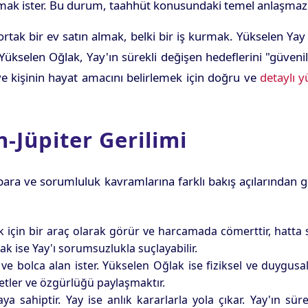
rmak ister. Bu durum, taahhüt konusundaki temel anlaşmazlık
ki ortak bir ev satın almak, belki bir iş kurmak. Yükselen 
Yükselen Oğlak, Yay'ın sürekli değişen hedeflerini "güvenilm
 kişinin hayat amacını belirlemek için doğru ve
detaylı 
-Jüpiter Gerilimi
ra ve sorumluluk kavramlarına farklı bakış açılarından geli
için bir araç olarak görür ve harcamada cömerttir, hatta s
lak ise Yay'ı sorumsuzlukla suçlayabilir.
e bolca alan ister. Yükselen Oğlak ise fiziksel ve duygusal 
hbetler ve özgürlüğü paylaşmaktır.
sahiptir. Yay ise anlık kararlarla yola çıkar. Yay'ın sürekl