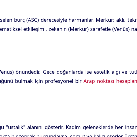
selen burç (ASC) derecesiyle harmanlar. Merkür; aklı, tek
tematiksel etkileşimi, zekanın (Merkür) zarafetle (Venüs) na
nüs) önündedir. Gece doğanlarda ise estetik algı ve tut
tüğünü bulmak için profesyonel bir
Arap noktası hesapla
u "ustalık" alanını gösterir. Kadim geleneklerde her insa
nokta bir toprak burcundaysa, somut ve kalıcı eserler üre