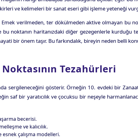
irleri ve kelimeleri bir sanat eseri gibi işleme yeteneği vurg
r. Emek verilmeden, ter dökülmeden aktive olmayan bu nokta
ve bu noktanın haritanızdaki diğer gezegenlerle kurduğu t
ti bir önem taşır. Bu farkındalık, bireyin neden belli kon
Noktasının Tezahürleri
a sergileneceğini gösterir. Örneğin 10. evdeki bir Zanaat
eğin saf bir yaratıcılık ve çocuksu bir neşeyle harmanlana
başarma becerisi.
elleşme ve kalıcılık.
e esnek çalışma modelleri.