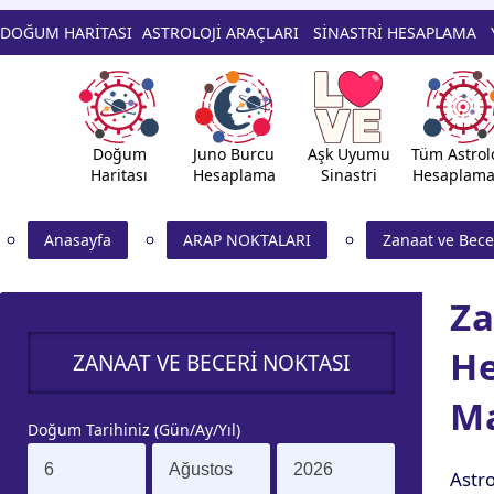
DOĞUM HARİTASI
ASTROLOJİ ARAÇLARI
SİNASTRİ HESAPLAMA
Doğum
Juno Burcu
Aşk Uyumu
Tüm Astrolo
Haritası
Hesaplama
Sinastri
Hesaplama
Anasayfa
ARAP NOKTALARI
Zanaat ve Bece
Za
H
ZANAAT VE BECERI NOKTASI
Ma
Doğum Tarihiniz (Gün/Ay/Yıl)
Astr