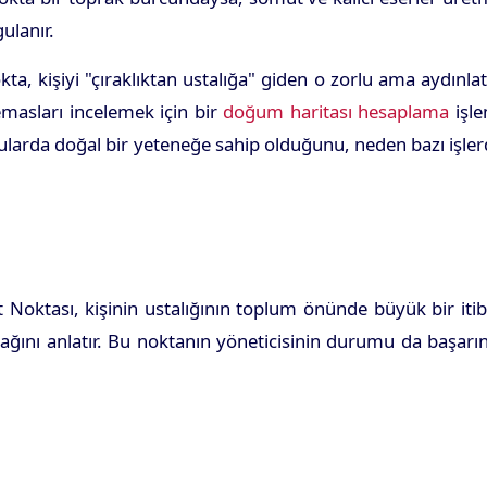
ulanır.
, kişiyi "çıraklıktan ustalığa" giden o zorlu ama aydınlat
emasları incelemek için bir
doğum haritası hesaplama
işle
ularda doğal bir yeteneğe sahip olduğunu, neden bazı işle
 Noktası, kişinin ustalığının toplum önünde büyük bir iti
cağını anlatır. Bu noktanın yöneticisinin durumu da başarı