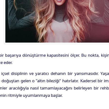
r başarıya dönüştürme kapasitesini ölçer. Bu nokta, kişi
e eder.
çsel disiplinin ve yaratıcı dehanın bir yansımasıdır. Ya
ğuştan gelen o "altın bileziği" hatırlatır. Kadersel bir i
mler aracılığıyla nasıl tamamlayacağını belirleyen bir reh
renin ritmiyle uyumlanmaya başlar.