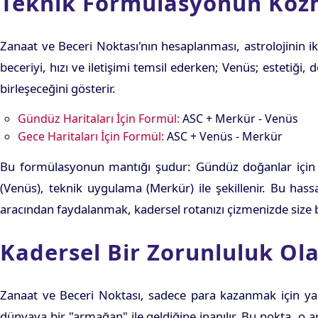
Teknik Formülasyonun Koz
Zanaat ve Beceri Noktası'nın hesaplanması, astrolojinin i
beceriyi, hızı ve iletişimi temsil ederken; Venüs; estetiği,
birleşeceğini gösterir.
Gündüz Haritaları İçin Formül:
ASC + Merkür - Venüs
Gece Haritaları İçin Formül:
ASC + Venüs - Merkür
Bu formülasyonun mantığı şudur: Gündüz doğanlar için zi
(Venüs), teknik uygulama (Merkür) ile şekillenir. Bu h
aracından faydalanmak, kadersel rotanızı çizmenizde size b
Kadersel Bir Zorunluluk Ola
Zanaat ve Beceri Noktası, sadece para kazanmak için yapı
dünyaya bir "armağan" ile geldiğine inanılır. Bu nokta, 