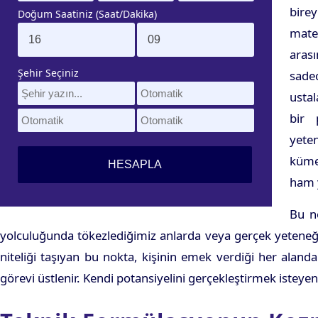
bire
Doğum Saatiniz (Saat/Dakika)
mate
arası
Şehir Seçiniz
sade
usta
bir 
yete
kümes
ham y
Bu no
yolculuğunda tökezlediğimiz anlarda veya gerçek yeteneğimi
niteliği taşıyan bu nokta, kişinin emek verdiği her alanda
görevi üstlenir. Kendi potansiyelini gerçekleştirmek isteye