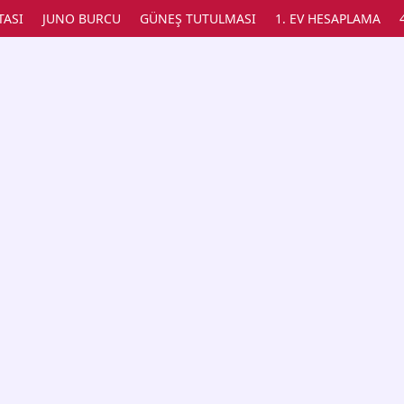
TASI
JUNO BURCU
GÜNEŞ TUTULMASI
1. EV HESAPLAMA