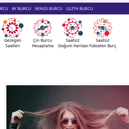
URCU
AY BURCU
VENÜS BURCU
LILITH BURCU
Gezegen
Çin Burcu
Saatsiz
Saatsiz
Saatleri
Hesaplama
Doğum Haritası
Yükselen Burç