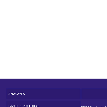
ANASAYFA
GİZLİLİK POLİTİKASI