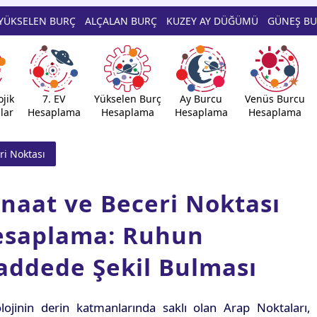
YÜKSELEN BURÇ
ALÇALAN BURÇ
KUZEY AY DÜĞÜMÜ
GÜNEŞ B
jik
7. EV
Yükselen Burç
Ay Burcu
Venüs Burcu
lar
Hesaplama
Hesaplama
Hesaplama
Hesaplama
ri Noktası
naat ve Beceri Noktası
esaplama: Ruhun
ddede Şekil Bulması
olojinin derin katmanlarında saklı olan Arap Noktaları,