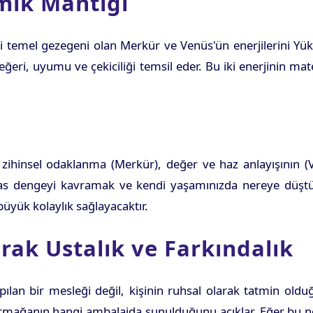
mik Mantığı
ki temel gezegeni olan Merkür ve Venüs'ün enerjilerini Yük
 değeri, uyumu ve çekiciliği temsil eder. Bu iki enerjinin ma
hinsel odaklanma (Merkür), değer ve haz anlayışının (Ve
assas dengeyi kavramak ve kendi yaşamınızda nereye düş
üyük kolaylık sağlayacaktır.
rak Ustalık ve Farkındalık
lan bir mesleği değil, kişinin ruhsal olarak tatmin olduğ
o armağanın hangi ambalajda sunulduğunu açıklar. Eğer bu 