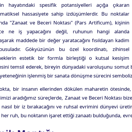
yin hayatındaki spesifik potansiyelleri açığa çıkaran
matiksel hassasiyete sahip izdüşümlerdir. Bu noktalar
nda "Zanaat ve Beceri Noktası" (Pars Artificum), kişinin
ce ne iş yapacağını değil, ruhunun hangi alanda
laşarak maddede bir değer yaratacağını fısıldayan kadim
pusuladır. Gökyüzünün bu özel koordinatı, zihinsel
neklerin estetik bir formla birleştiği o kutsal kesişim
ini temsil ederek, bireyin dünyadaki varoluşunu somut bi
eteneğinin işlenmiş bir sanata dönüşme sürecini semboliz
kta, bir insanın ellerinden dökülen maharetin ötesinde, i
zi aradığımız süreçlerde, Zanaat ve Beceri Noktası bize do
 nasıl bir iz bırakacağını ve ruhsal evrimini dünyevi üreti
n her ruh, bu noktanın işaret ettiği zanaatı bulduğunda, ev