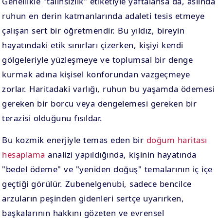
Genellikle "talihsizlik" etiketiyle yaftalansa da, aslında
ruhun en derin katmanlarında adaleti tesis etmeye
çalışan sert bir öğretmendir. Bu yıldız, bireyin
hayatındaki etik sınırları çizerken, kişiyi kendi
gölgeleriyle yüzleşmeye ve toplumsal bir denge
kurmak adına kişisel konforundan vazgeçmeye
zorlar. Haritadaki varlığı, ruhun bu yaşamda ödemesi
gereken bir borcu veya dengelemesi gereken bir
terazisi olduğunu fısıldar.
Bu kozmik enerjiyle temas eden bir
doğum haritası
hesaplama
analizi yapıldığında, kişinin hayatında
"bedel ödeme" ve "yeniden doğuş" temalarının iç içe
geçtiği görülür. Zubenelgenubi, sadece bencilce
arzuların peşinden gidenleri sertçe uyarırken,
başkalarının hakkını gözeten ve evrensel