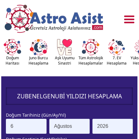
Doğum
Juno Burcu
Aşk Uyumu
Tüm Astrolojik
7. EV
Yüks
Haritası
Hesaplama
Sinastri
Hesaplamalar
Hesaplama
He
OĞUM
ASTROLOJİ
RİTASI
ARAÇLARI
ZUBENELGENUBI YILDIZI HESAPLAMA
NASTRİ
YÜKSELEN
APLAMA
BURÇ
Doğum Tarihiniz (Gün/Ay/Yıl)
ÇALAN
KUZEY AY
URÇ
DÜĞÜMÜ