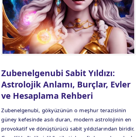
. EV
4. EV
APLAMA
ESAPLAMA
. EV
10. EV
APLAMA
ESAPLAMA
Zubenelgenubi Sabit Yıldızı:
Astrolojik Anlamı, Burçlar, Evler
ve Hesaplama Rehberi
Zubenelgenubi, gökyüzünün o meşhur terazisinin
güney kefesinde asılı duran, modern astrolojinin en
provokatif ve dönüştürücü sabit yıldızlarından biridir.