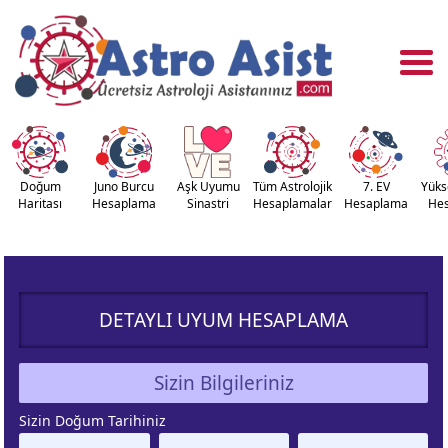
Doğum
Juno Burcu
Aşk Uyumu
Tüm Astrolojik
7. EV
Yüks
Haritası
Hesaplama
Sinastri
Hesaplamalar
Hesaplama
He
OĞUM
ASTROLOJİ
RİTASI
ARAÇLARI
DETAYLI UYUM HESAPLAMA
NASTRİ
YÜKSELEN
APLAMA
BURÇ
Sizin Bilgileriniz
ÇALAN
KUZEY AY
Sizin Doğum Tarihiniz
URÇ
DÜĞÜMÜ