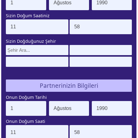
Sizin Doğum Saatiniz
ÜNEŞ
AY
URCU
BURCU
Sizin Doğduğunuz Şehir
ENÜS
LILITH
URCU
BURCU
ZEGEN
ÇİN
ATLERİ
BURCU
Partnerinizin Bilgileri
Onun Doğum Tarihi
IRON
ŞANS
URCU
NOKTASI
Onun Doğum Saati
UNO
GÜNEŞ
URCU
TUTULMASI