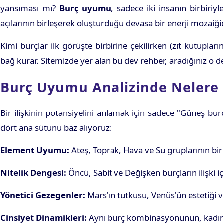
yansıması mı?
Burç uyumu
, sadece iki insanın birbiriyl
açılarının birleşerek oluşturduğu devasa bir enerji mozaiğid
Kimi burçlar ilk görüşte birbirine çekilirken (zıt kutupla
bağ kurar. Sitemizde yer alan bu dev rehber, aradığınız o de
Burç Uyumu Analizinde Nelere
Bir ilişkinin potansiyelini anlamak için sadece "Güneş bu
dört ana sütunu baz alıyoruz:
Element Uyumu:
Ateş, Toprak, Hava ve Su gruplarının bir
Nitelik Dengesi:
Öncü, Sabit ve Değişken burçların ilişki iç
Yönetici Gezegenler:
Mars'ın tutkusu, Venüs'ün estetiği ve
Cinsiyet Dinamikleri:
Aynı burç kombinasyonunun, kadın ve