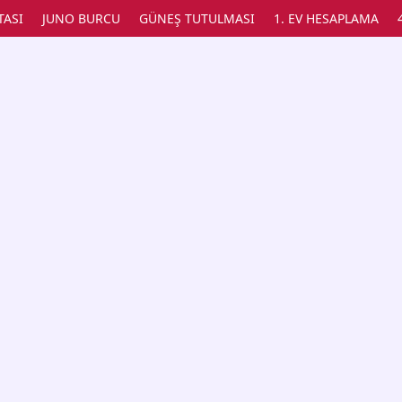
TASI
JUNO BURCU
GÜNEŞ TUTULMASI
1. EV HESAPLAMA