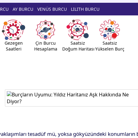
URCU
AY BURCU
VENÜS BURCU
LILITH BURCU
Gezegen
Çin Burcu
Saatsiz
Saatsiz
Saatleri
Hesaplama
Doğum Haritası
Yükselen Burç
ze yaklaşımları tesadüf mü, yoksa gökyüzündeki konumların 