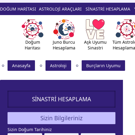
DOĞUM HARİTASI
ASTROLOJİ ARAÇLARI
SİNASTRİ HESAPLAMA
Doğum
Juno Burcu
Aşk Uyumu
Tüm Astrolo
Haritası
Hesaplama
Sinastri
Hesaplama
Anasayfa
Astroloji̇
Burçların Uyumu
SİNASTRİ HESAPLAMA
Sizin Bilgileriniz
Sizin Doğum Tarihiniz