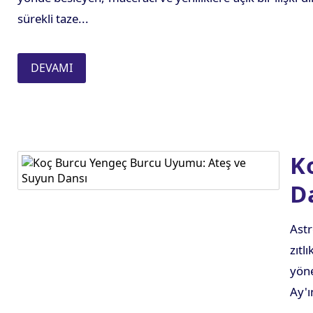
sürekli taze...
DEVAMI
K
D
Astr
zıtl
yöne
Ay'ı