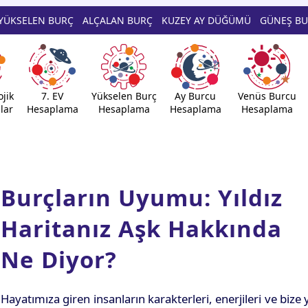
YÜKSELEN BURÇ
ALÇALAN BURÇ
KUZEY AY DÜĞÜMÜ
GÜNEŞ B
jik
7. EV
Yükselen Burç
Ay Burcu
Venüs Burcu
lar
Hesaplama
Hesaplama
Hesaplama
Hesaplama
Burçların Uyumu: Yıldız
Haritanız Aşk Hakkında
Ne Diyor?
Hayatımıza giren insanların karakterleri, enerjileri ve bi