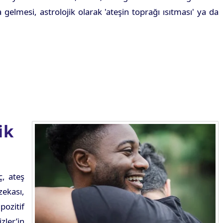
 gelmesi, astrolojik olarak 'ateşin toprağı ısıtması' ya da
ik
ç, ateş
zekası,
pozitif
zler’in