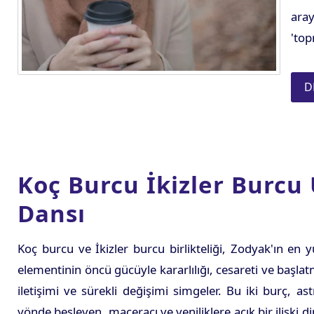
aray
'top
D
Koç Burcu İkizler Burcu
Dansı
Koç burcu ve İkizler burcu birlikteliği, Zodyak'ın en yü
elementinin öncü gücüyle kararlılığı, cesareti ve başlat
iletişimi ve sürekli değişimi simgeler. Bu iki burç, astr
yönde besleyen, maceracı ve yeniliklere açık bir ilişki d