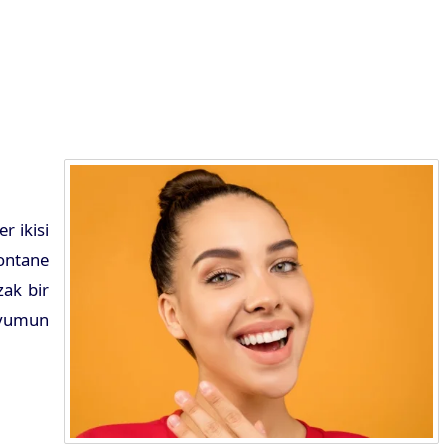
r ikisi
pontane
zak bir
 uyumun