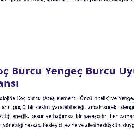
oç Burcu Yengeç Burcu Uy
ansı
olojide Koç burcu (Ateş elementi, Öncü nitelik) ve Yengeç
ıkların güçlü bir çekim yaratabileceği, ancak sürekli deng
ttiği enerjik, cesur ve bağımsız bir savaşçıdır; her zam
n yönettiği hassas, besleyici, evine ve ailesine düşkün, duyg