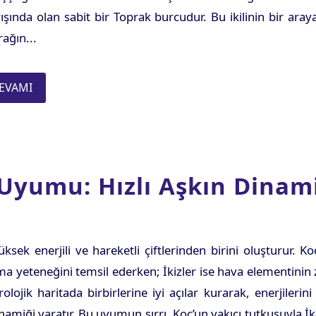
ışında olan sabit bir Toprak burcudur. Bu ikilinin bir araya
rağın...
EVAMI
 Uyumu: Hızlı Aşkın Dinam
ksek enerjili ve hareketli çiftlerinden birini oluşturur. Ko
ma yeteneğini temsil ederken; İkizler ise hava elementinin 
olojik haritada birbirlerine iyi açılar kurarak, enerjilerini 
inamiği yaratır. Bu uyumun sırrı, Koç’un yakıcı tutkusuyla İki