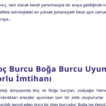
burç, tam olarak kendi yansımasıyla bir araya geldiğinde na
llikle astrolojideki en yüksek potansiyelli fakat aynı zam
araya...
oç Burcu Boğa Burcu Uyum
orlu İmtihanı
roloji dünyasında Koç ve Boğa burçları, zodyağın hem
ndırdıkları enerjiler açısından tam bir zıtlık oluştururlar
şçılığı temsil eden öncü bir Ateş burcudur. Boğa ise Venü