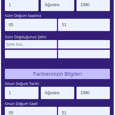
. EV
4. EV
Sizin Doğum Saatiniz
APLAMA
ESAPLAMA
. EV
10. EV
Sizin Doğduğunuz Şehir
APLAMA
ESAPLAMA
Partnerinizin Bilgileri
Onun Doğum Tarihi
Onun Doğum Saati