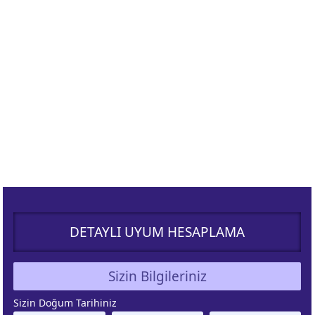
ÜNEŞ
AY
URCU
BURCU
ENÜS
LILITH
URCU
BURCU
ZEGEN
ÇİN
ATLERİ
BURCU
IRON
ŞANS
DETAYLI UYUM HESAPLAMA
URCU
NOKTASI
Sizin Bilgileriniz
UNO
GÜNEŞ
URCU
TUTULMASI
Sizin Doğum Tarihiniz