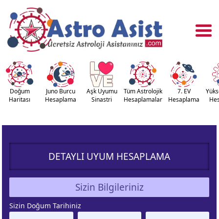
Doğum
Juno Burcu
Aşk Uyumu
Tüm Astrolojik
7. EV
Yüks
Haritası
Hesaplama
Sinastri
Hesaplamalar
Hesaplama
He
OĞUM
ASTROLOJİ
RİTASI
ARAÇLARI
DETAYLI UYUM HESAPLAMA
NASTRİ
YÜKSELEN
APLAMA
BURÇ
Sizin Bilgileriniz
ÇALAN
KUZEY AY
Sizin Doğum Tarihiniz
URÇ
DÜĞÜMÜ