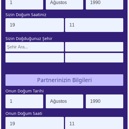
Sizin Doğum Saatiniz
ÜNEŞ
AY
URCU
BURCU
Sizin Doğduğunuz Şehir
ENÜS
LILITH
URCU
BURCU
ZEGEN
ÇİN
ATLERİ
BURCU
Partnerinizin Bilgileri
Onun Doğum Tarihi
IRON
ŞANS
URCU
NOKTASI
Onun Doğum Saati
UNO
GÜNEŞ
URCU
TUTULMASI