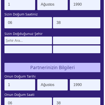
. EV
4. EV
Sizin Doğum Saatiniz
APLAMA
ESAPLAMA
. EV
10. EV
Sizin Doğduğunuz Şehir
APLAMA
ESAPLAMA
Partnerinizin Bilgileri
Onun Doğum Tarihi
Onun Doğum Saati