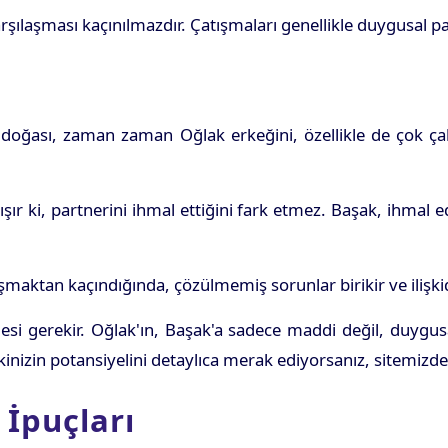
şılaşması kaçınılmazdır. Çatışmaları genellikle duygusal pa
 doğası, zaman zaman Oğlak erkeğini, özellikle de çok çalı
ır ki, partnerini ihmal ettiğini fark etmez. Başak, ihmal ed
maktan kaçındığında, çözülmemiş sorunlar birikir ve ilişkid
i gerekir. Oğlak'ın, Başak'a sadece maddi değil, duygusal
şkinizin potansiyelini detaylıca merak ediyorsanız, sitemizd
 İpuçları