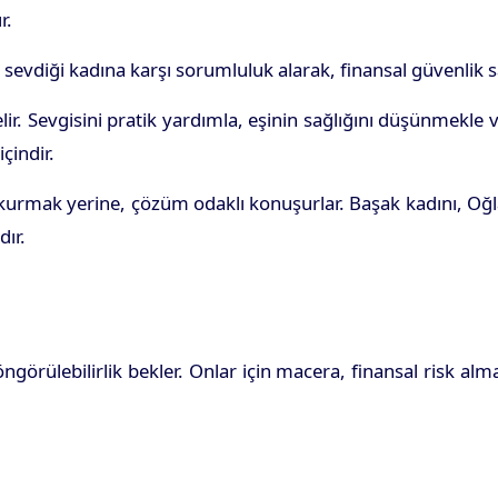
r.
sevdiği kadına karşı sorumluluk alarak, finansal güvenlik s
r. Sevgisini pratik yardımla, eşinin sağlığını düşünmekle ve 
içindir.
al kurmak yerine, çözüm odaklı konuşurlar. Başak kadını, O
dır.
görülebilirlik bekler. Onlar için macera, finansal risk al