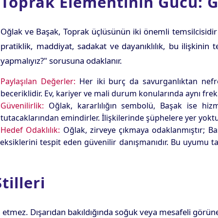
Toprak Elementinin Gücü: G
Oğlak ve Başak, Toprak üçlüsünün iki önemli temsilcisidir 
pratiklik, maddiyat, sadakat ve dayanıklılık, bu ilişkinin 
yapmalıyız?" sorusuna odaklanır.
Paylaşılan Değerler:
Her iki burç da savurganlıktan nef
beceriklidir. Ev, kariyer ve mali durum konularında aynı freka
Güvenilirlik:
Oğlak, kararlılığın sembolü, Başak ise hizme
tutacaklarından emindirler. İlişkilerinde şüphelere yer yoktu
Hedef Odaklılık:
Oğlak, zirveye çıkmaya odaklanmıştır; Baş
n eksiklerini tespit eden güvenilir danışmanıdır. Bu uyumu t
tilleri
ih etmez. Dışarıdan bakıldığında soğuk veya mesafeli görüneb