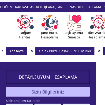
DOĞUM HARİTASI
ASTROLOJİ ARAÇLARI
SİNASTRİ HESAPLAMA
Doğum
Juno Burcu
Aşk Uyumu
Tüm Astrolo
Haritası
Hesaplama
Sinastri
Hesaplama
Anasayfa
Oğlak Burcu Başak Burcu Uyumu
DETAYLI UYUM HESAPLAMA
Sizin Bilgileriniz
Sizin Doğum Tarihiniz