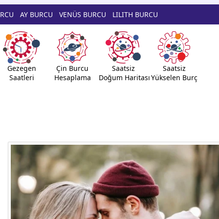
URCU
AY BURCU
VENÜS BURCU
LILITH BURCU
Gezegen
Çin Burcu
Saatsiz
Saatsiz
Saatleri
Hesaplama
Doğum Haritası
Yükselen Burç