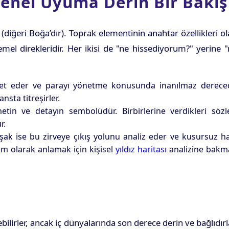
enel Uyuma Derin Bir Bakış
(diğeri Boğa’dır). Toprak elementinin anahtar özellikleri o
temel direkleridir. Her ikisi de "ne hissediyorum?" yerine 
ret eder ve parayı yönetme konusunda inanılmaz derece
nsta titreşirler.
tin ve detayın sembolüdür. Birbirlerine verdikleri sözle
r.
ak ise bu zirveye çıkış yolunu analiz eder ve kusursuz h
am olarak anlamak için kişisel
yıldız haritası
analizine bakm
ilirler, ancak iç dünyalarında son derece derin ve bağlıdırl