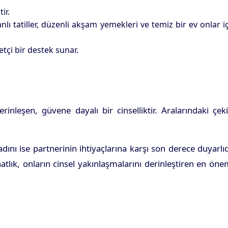
ir.
anlı tatiller, düzenli akşam yemekleri ve temiz bir ev onlar i
tçi bir destek sunar.
rinleşen, güvene dayalı bir cinselliktir. Aralarındaki çe
adını ise partnerinin ihtiyaçlarına karşı son derece duyarlıd
ık, onların cinsel yakınlaşmalarını derinleştiren en öne