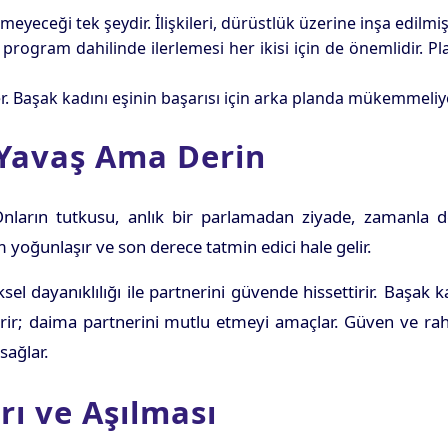
yeceği tek şeydir. İlişkileri, dürüstlük üzerine inşa edilmişt
 program dahilinde ilerlemesi her ikisi için de önemlidir. Pl
er. Başak kadını eşinin başarısı için arka planda mükemmeliye
: Yavaş Ama Derin
 Onların tutkusu, anlık bir parlamadan ziyade, zamanla de
im yoğunlaşır ve son derece tatmin edici hale gelir.
ksel dayanıklılığı ile partnerini güvende hissettirir. Başak k
r; daima partnerini mutlu etmeyi amaçlar. Güven ve rahatl
sağlar.
rı ve Aşılması