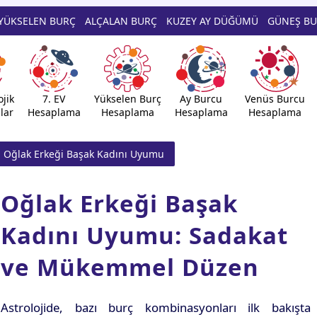
YÜKSELEN BURÇ
ALÇALAN BURÇ
KUZEY AY DÜĞÜMÜ
GÜNEŞ B
jik
7. EV
Yükselen Burç
Ay Burcu
Venüs Burcu
lar
Hesaplama
Hesaplama
Hesaplama
Hesaplama
Oğlak Erkeği Başak Kadını Uyumu
Oğlak Erkeği Başak
Kadını Uyumu: Sadakat
ve Mükemmel Düzen
Astrolojide, bazı burç kombinasyonları ilk bakışta