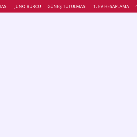
TASI
JUNO BURCU
GÜNEŞ TUTULMASI
1. EV HESAPLAMA