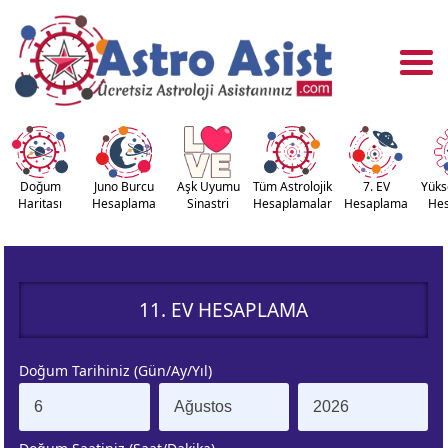
Doğum
Juno Burcu
Aşk Uyumu
Tüm Astrolojik
7. EV
Yüks
Haritası
Hesaplama
Sinastri
Hesaplamalar
Hesaplama
He
OĞUM
ASTROLOJİ
RİTASI
ARAÇLARI
11. EV HESAPLAMA
NASTRİ
YÜKSELEN
APLAMA
BURÇ
Doğum Tarihiniz (Gün/Ay/Yıl)
ÇALAN
KUZEY AY
URÇ
DÜĞÜMÜ