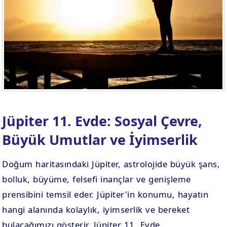
. EV
4. EV
APLAMA
ESAPLAMA
. EV
10. EV
APLAMA
ESAPLAMA
Jüpiter 11. Evde: Sosyal Çevre,
Büyük Umutlar ve İyimserlik
Doğum haritasındaki Jüpiter, astrolojide büyük şans,
bolluk, büyüme, felsefi inançlar ve genişleme
prensibini temsil eder. Jüpiter'in konumu, hayatın
hangi alanında kolaylık, iyimserlik ve bereket
bulacağımızı gösterir. Jüpiter 11. Evde