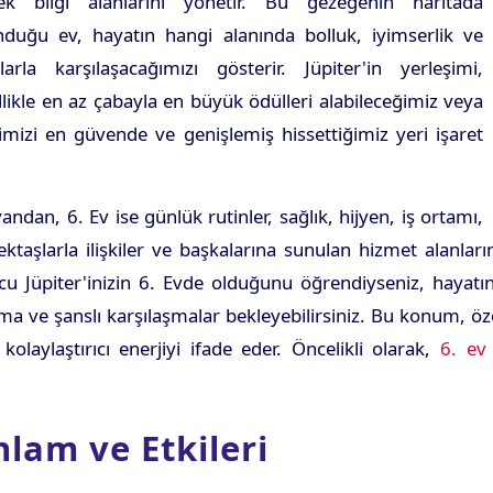
ek bilgi alanlarını yönetir. Bu gezegenin haritada
nduğu ev, hayatın hangi alanında bolluk, iyimserlik ve
tlarla karşılaşacağımızı gösterir. Jüpiter'in yerleşimi,
likle en az çabayla en büyük ödülleri alabileceğimiz veya
mizi en güvende ve genişlemiş hissettiğimiz yeri işaret
andan, 6. Ev ise günlük rutinler, sağlık, hijyen, iş ortamı,
ktaşlarla ilişkiler ve başkalarına sunulan hizmet alanları
u Jüpiter'inizin 6. Evde olduğunu öğrendiyseniz, hayatın
a ve şanslı karşılaşmalar bekleyebilirsiniz. Bu konum, özell
kolaylaştırıcı enerjiyi ifade eder. Öncelikli olarak,
6. ev
nlam ve Etkileri