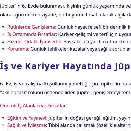
Jüpiter'in 6. Evde bulunması, kişinin günlük yaşamında ve i
olarak görmekten ziyade, bir büyüme fırsatı olarak algılarlar
Rutinlerde Genişleme:
Günlük hayat felsefi bir derinlik k
İş Ortamında Fırsatlar:
Kariyer gelişimi ve terfi için uygu
Hizmet Odaklı İyimserlik:
Başkalarına yardım etmekten bü
Korunma:
Günlük tehlikeler, kazalar veya sağlık sorunla
İş ve Kariyer Hayatında Jüp
6. Ev, iş ve çalışma koşullarını yönettiği için Jüpiter'in 
"akıl hocası" rolünü üstlenebilirler. Jüpiter, genişlemeyi temsi
Önemli İş Alanları ve Fırsatlar:
Eğitim ve Yayınevi:
Jüpiter'in doğası gereği, eğitim, yayı
Sağlık ve İyileşme:
Tıbbi alanda çalışmak (özellikle alterna