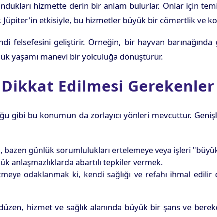
kları hizmette derin bir anlam bulurlar. Onlar için temiz 
 Jüpiter'in etkisiyle, bu hizmetler büyük bir cömertlik ve koş
 kendi felsefesini geliştirir. Örneğin, bir hayvan barınağı
nlük yaşamı manevi bir yolculuğa dönüştürür.
e Dikkat Edilmesi Gerekenler
uğu gibi bu konumun da zorlayıcı yönleri mevcuttur. Geni
, bazen günlük sorumlulukları ertelemeye veya işleri "büyükl
ük anlaşmazlıklarda abartılı tepkiler vermek.
eye odaklanmak ki, kendi sağlığı ve refahı ihmal edilir d
üzen, hizmet ve sağlık alanında büyük bir şans ve bereket 