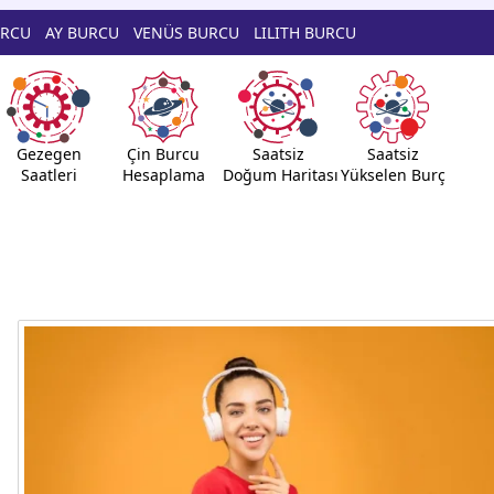
URCU
AY BURCU
VENÜS BURCU
LILITH BURCU
Gezegen
Çin Burcu
Saatsiz
Saatsiz
Saatleri
Hesaplama
Doğum Haritası
Yükselen Burç