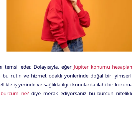
nı temsil eder. Dolayısıyla, eğer
Jüpiter konumu hesapla
 bu rutin ve hizmet odaklı yönlerinde doğal bir iyimserl
ikle iş yerinde ve sağlıkla ilgili konularda ilahi bir korum
 burcum ne?
diye merak ediyorsanız bu burcun nitelikle