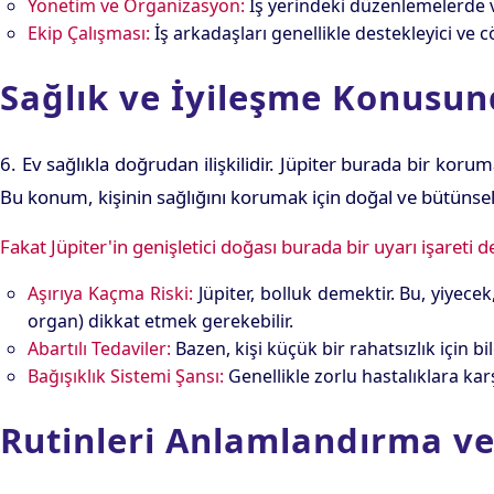
Yönetim ve Organizasyon:
İş yerindeki düzenlemelerde v
Ekip Çalışması:
İş arkadaşları genellikle destekleyici ve cö
Sağlık ve İyileşme Konusund
6. Ev sağlıkla doğrudan ilişkilidir. Jüpiter burada bir koruma
Bu konum, kişinin sağlığını korumak için doğal ve bütünsel
Fakat Jüpiter'in genişletici doğası burada bir uyarı işareti de
Aşırıya Kaçma Riski:
Jüpiter, bolluk demektir. Bu, yiyecek
organ) dikkat etmek gerekebilir.
Abartılı Tedaviler:
Bazen, kişi küçük bir rahatsızlık için b
Bağışıklık Sistemi Şansı:
Genellikle zorlu hastalıklara kar
Rutinleri Anlamlandırma ve