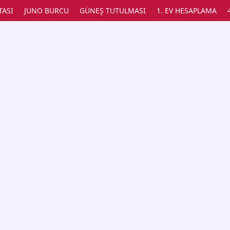
TASI
JUNO BURCU
GÜNEŞ TUTULMASI
1. EV HESAPLAMA