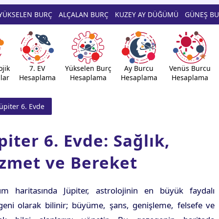
YÜKSELEN BURÇ
ALÇALAN BURÇ
KUZEY AY DÜĞÜMÜ
GÜNEŞ B
jik
7. EV
Yükselen Burç
Ay Burcu
Venüs Burcu
lar
Hesaplama
Hesaplama
Hesaplama
Hesaplama
Jüpiter 6. Evde
piter 6. Evde: Sağlık,
zmet ve Bereket
m haritasında Jüpiter, astrolojinin en büyük faydalı
eni olarak bilinir; büyüme, şans, genişleme, felsefe ve