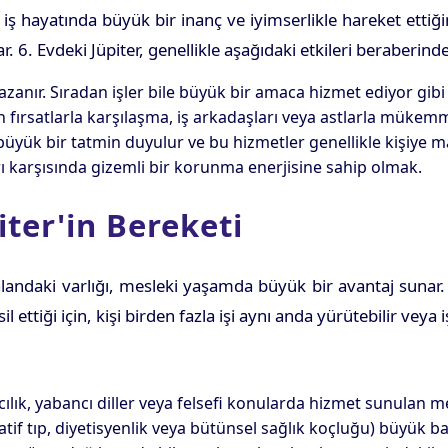
ş hayatında büyük bir inanç ve iyimserlikle hareket ettiğini
. 6. Evdeki Jüpiter, genellikle aşağıdaki etkileri beraberinde
azanır. Sıradan işler bile büyük bir amaca hizmet ediyor gibi h
n fırsatlarla karşılaşma, iş arkadaşları veya astlarla mükemme
yük bir tatmin duyulur ve bu hizmetler genellikle kişiye m
rı karşısında gizemli bir korunma enerjisine sahip olmak.
iter'in Bereketi
bu alandaki varlığı, mesleki yaşamda büyük bir avantaj sunar
l ettiği için, kişi birden fazla işi aynı anda yürütebilir veya 
ncılık, yabancı diller veya felsefi konularda hizmet sunulan
tif tıp, diyetisyenlik veya bütünsel sağlık koçluğu) büyük baş