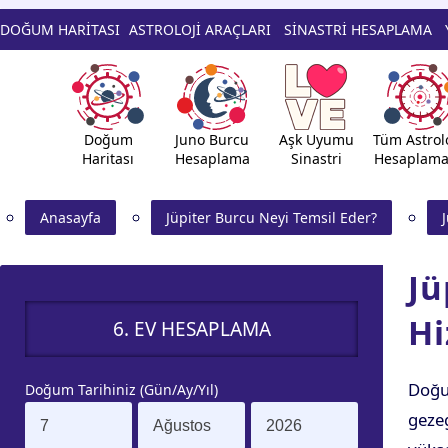
DOĞUM HARİTASI
ASTROLOJİ ARAÇLARI
SİNASTRİ HESAPLAMA
Doğum
Juno Burcu
Aşk Uyumu
Tüm Astrolo
Haritası
Hesaplama
Sinastri
Hesaplama
Anasayfa
Jüpiter Burcu Neyi Temsil Eder?
Jü
Hi
6. EV HESAPLAMA
Doğu
Doğum Tarihiniz (Gün/Ay/Yıl)
gezeg