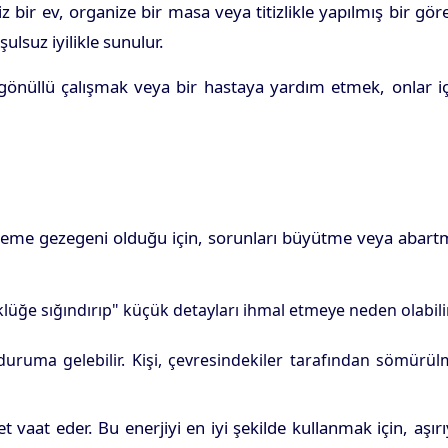
bir ev, organize bir masa veya titizlikle yapılmış bir gör
ulsuz iyilikle sunulur.
nda gönüllü çalışmak veya bir hastaya yardım etmek, onlar i
şleme gezegeni olduğu için, sorunları büyütme veya abart
üğe sığındırıp" küçük detayları ihmal etmeye neden olabilir
uruma gelebilir. Kişi, çevresindekiler tarafından sömürü
vaat eder. Bu enerjiyi en iyi şekilde kullanmak için, aşır