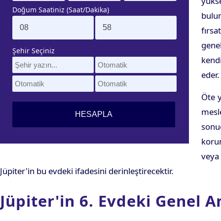
yüks
Doğum Saatiniz (Saat/Dakika)
bulu
fırsa
genel
Şehir Seçiniz
kendi
eder.
Öte y
mesle
sonuc
korum
veya 
Jüpiter'in bu evdeki ifadesini derinleştirecektir.
Jüpiter'in 6. Evdeki Genel A