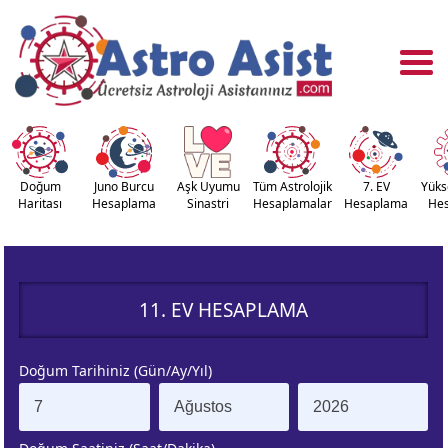
Doğum
Juno Burcu
Aşk Uyumu
Tüm Astrolojik
7. EV
Yüks
Haritası
Hesaplama
Sinastri
Hesaplamalar
Hesaplama
He
OĞUM
ASTROLOJİ
RİTASI
ARAÇLARI
11. EV HESAPLAMA
NASTRİ
YÜKSELEN
APLAMA
BURÇ
Doğum Tarihiniz (Gün/Ay/Yıl)
ÇALAN
KUZEY AY
URÇ
DÜĞÜMÜ