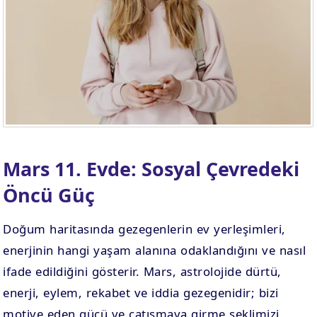
. EV
4. EV
APLAMA
ESAPLAMA
. EV
10. EV
APLAMA
ESAPLAMA
Mars 11. Evde: Sosyal Çevredeki
Öncü Güç
Doğum haritasında gezegenlerin ev yerleşimleri,
enerjinin hangi yaşam alanına odaklandığını ve nasıl
ifade edildiğini gösterir. Mars, astrolojide dürtü,
enerji, eylem, rekabet ve iddia gezegenidir; bizi
motive eden gücü ve çatışmaya girme şeklimizi