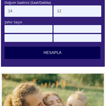
Doğum Saatiniz (Saat/Dakika)
. EV
4. EV
APLAMA
ESAPLAMA
Şehir Seçin
. EV
10. EV
APLAMA
ESAPLAMA