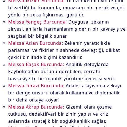
Meissa İkizler Burcunda:
Yıldızın kendi evinde gibi
hissettiği bu konumda, muazzam bir merak ve çok
yönlü bir zeka fışkırması görülür.
Meissa Yengeç Burcunda:
Duygusal zekanın
zirvesi, anılarla harmanlanmış derin bir kavrayış ve
sezgisel bir bilgelik sunar.
Meissa Aslan Burcunda:
Zekanın yaratıcılıkla
parlaması ve fikirlerin sahnede devleştiği, dikkat
çekici bir ifade biçimi kazandırır.
Meissa Başak Burcunda:
Analitik detaylarda
kaybolmadan bütünü görebilen, cerrahi
hassasiyette bir mantık yürütme becerisi verir.
Meissa Terazi Burcunda:
Adalet arayışında zekayı
bir denge unsuru olarak kullanma ve diplomatik
bir deha ortaya koyar.
Meissa Akrep Burcunda:
Gizemli olanı çözme
tutkusu, dedektifvari bir zihin yapısı ve kriz
anlarında stratejik bir soğukkanlılık sağlar.