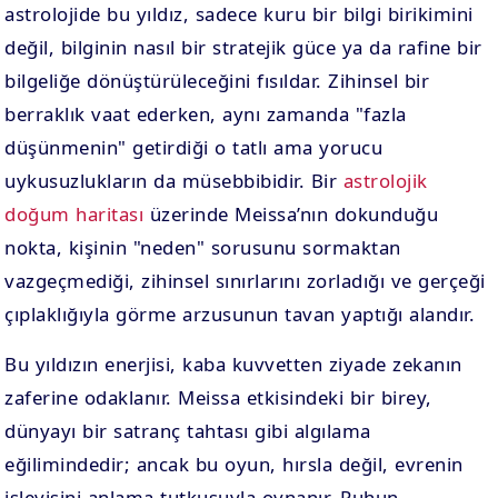
astrolojide bu yıldız, sadece kuru bir bilgi birikimini
değil, bilginin nasıl bir stratejik güce ya da rafine bir
bilgeliğe dönüştürüleceğini fısıldar. Zihinsel bir
berraklık vaat ederken, aynı zamanda "fazla
düşünmenin" getirdiği o tatlı ama yorucu
uykusuzlukların da müsebbibidir. Bir
astrolojik
doğum haritası
üzerinde Meissa’nın dokunduğu
nokta, kişinin "neden" sorusunu sormaktan
vazgeçmediği, zihinsel sınırlarını zorladığı ve gerçeği
çıplaklığıyla görme arzusunun tavan yaptığı alandır.
Bu yıldızın enerjisi, kaba kuvvetten ziyade zekanın
zaferine odaklanır. Meissa etkisindeki bir birey,
dünyayı bir satranç tahtası gibi algılama
eğilimindedir; ancak bu oyun, hırsla değil, evrenin
işleyişini anlama tutkusuyla oynanır. Ruhun