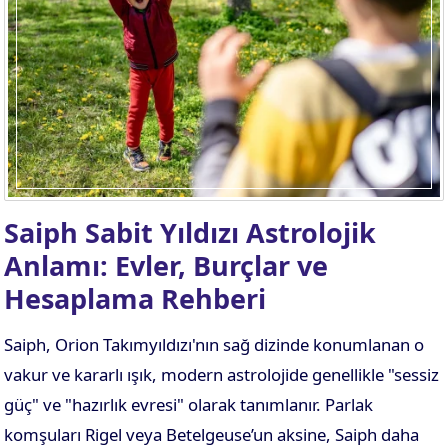
. EV
4. EV
APLAMA
ESAPLAMA
. EV
10. EV
APLAMA
ESAPLAMA
Saiph Sabit Yıldızı Astrolojik
Anlamı: Evler, Burçlar ve
Hesaplama Rehberi
Saiph, Orion Takımyıldızı'nın sağ dizinde konumlanan o
vakur ve kararlı ışık, modern astrolojide genellikle "sessiz
güç" ve "hazırlık evresi" olarak tanımlanır. Parlak
komşuları Rigel veya Betelgeuse’un aksine, Saiph daha