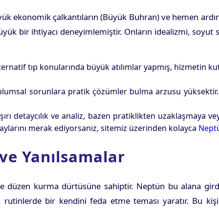
 ekonomik çalkantıların (Büyük Buhran) ve hemen ardında
büyük bir ihtiyacı deneyimlemiştir. Onların idealizmi, soyu
ternatif tıp konularında büyük atılımlar yapmış, hizmetin k
umsal sorunlara pratik çözümler bulma arzusu yüksektir.
ırı detaycılık ve analiz, bazen pratiklikten uzaklaşmaya veya
aylarını merak ediyorsanız, sitemiz üzerinden kolayca
Nept
ve Yanılsamalar
 düzen kurma dürtüsüne sahiptir. Neptün bu alana girdi
 rutinlerde bir kendini feda etme teması yaratır. Bu kişi