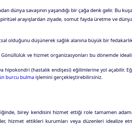
n dünya savaşının yaşandığı bir çağa denk gelir. Bu kuşa
t spiritüel arayışlardan ziyade, somut fayda üretme ve düny
utsal olduğunu düşünerek sağlık alanına büyük bir fedakarlı
 Gönüllülük ve hizmet organizasyonları bu dönemde ideali
 hipokondri (hastalık endişesi) eğilimlerine yol açabilir. E
ün burcu bulma
işlemini gerçekleştirebilirsiniz.
ğinde, birey kendisini hizmet ettiği role tamamen adam
ler, hizmet ettikleri kurumları veya düzenleri idealize e