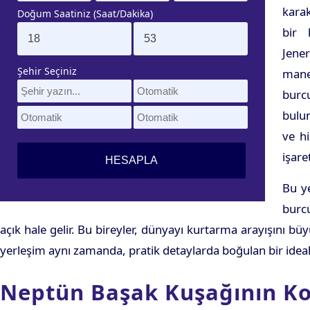
karak
Doğum Saatiniz (Saat/Dakika)
bir 
Jene
Şehir Seçiniz
mane
burc
bulun
ve hi
işare
Bu ye
burcu
açık hale gelir. Bu bireyler, dünyayı kurtarma arayışını büy
yerleşim aynı zamanda, pratik detaylarda boğulan bir ideali
Neptün Başak Kuşağının Kol