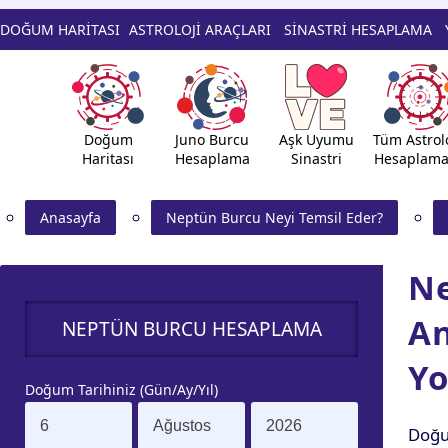
DOĞUM HARİTASI
ASTROLOJİ ARAÇLARI
SİNASTRİ HESAPLAMA
Doğum
Juno Burcu
Aşk Uyumu
Tüm Astrolo
Haritası
Hesaplama
Sinastri
Hesaplama
Anasayfa
Neptün Burcu Neyi Temsil Eder?
Ne
An
NEPTÜN BURCU HESAPLAMA
Yo
Doğum Tarihiniz (Gün/Ay/Yıl)
Doğu