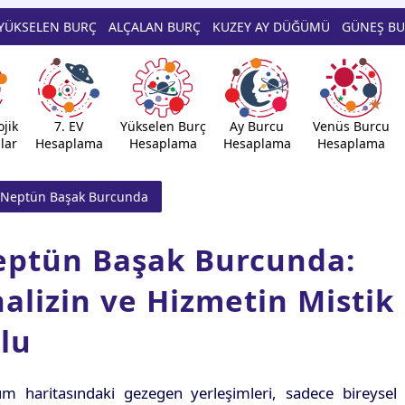
YÜKSELEN BURÇ
ALÇALAN BURÇ
KUZEY AY DÜĞÜMÜ
GÜNEŞ B
jik
7. EV
Yükselen Burç
Ay Burcu
Venüs Burcu
lar
Hesaplama
Hesaplama
Hesaplama
Hesaplama
Neptün Başak Burcunda
ptün Başak Burcunda:
alizin ve Hizmetin Mistik
lu
m haritasındaki gezegen yerleşimleri, sadece bireysel