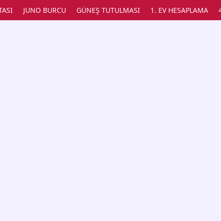
TASI
JUNO BURCU
GÜNEŞ TUTULMASI
1. EV HESAPLAMA