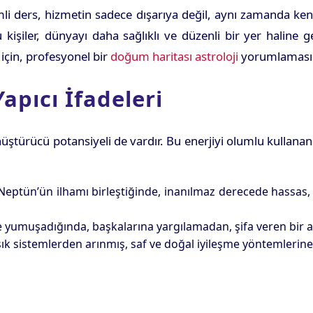
 ders, hizmetin sadece dışarıya değil, aynı zamanda kendil
işiler, dünyayı daha sağlıklı ve düzenli bir yer haline ge
için, profesyonel bir
doğum haritası astroloji
yorumlaması a
apıcı İfadeleri
üştürücü potansiyeli de vardır. Bu enerjiyi olumlu kullana
Neptün’ün ilhamı birleştiğinde, inanılmaz derecede hassas, de
e yumuşadığında, başkalarına yargılamadan, şifa veren bir an
 sistemlerden arınmış, saf ve doğal iyileşme yöntemlerine in