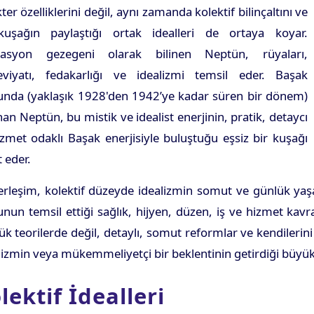
ter özelliklerini değil, aynı zamanda kolektif bilinçaltını ve
kuşağın paylaştığı ortak idealleri de ortaya koyar.
rasyon gezegeni olarak bilinen Neptün, rüyaları,
viyatı, fedakarlığı ve idealizmi temsil eder. Başak
unda (yaklaşık 1928'den 1942’ye kadar süren bir dönem)
an Neptün, bu mistik ve idealist enerjinin, pratik, detaycı
zmet odaklı Başak enerjisiyle buluştuğu eşsiz bir kuşağı
t eder.
rleşim, kolektif düzeyde idealizmin somut ve günlük yaşa
nun temsil ettiği sağlık, hijyen, düzen, iş ve hizmet kavr
ük teorilerde değil, detaylı, somut reformlar ve kendilerini
zmin veya mükemmeliyetçi bir beklentinin getirdiği büyük ha
ektif İdealleri