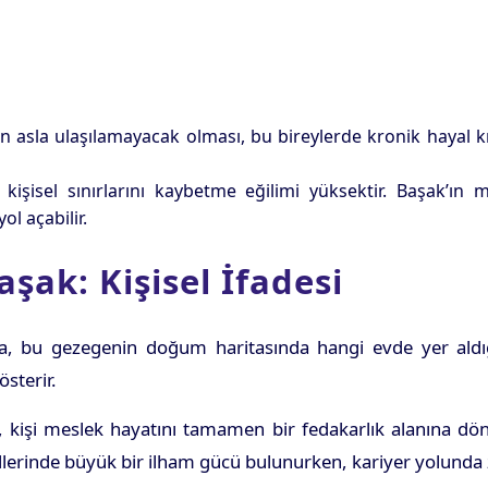
n asla ulaşılamayacak olması, bu bireylerde kronik hayal kırı
işisel sınırlarını kaybetme eğilimi yüksektir. Başak’ın 
l açabilir.
şak: Kişisel İfadesi
, bu gezegenin doğum haritasında hangi evde yer aldığı 
sterir.
, kişi meslek hayatını tamamen bir fedakarlık alanına dönü
eallerinde büyük bir ilham gücü bulunurken, kariyer yolunda 