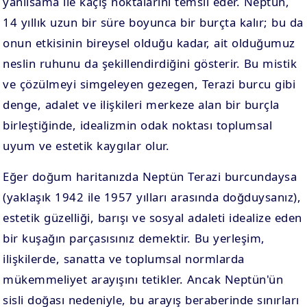
yanılsama ile kaçış noktalarını temsil eder. Neptün,
14 yıllık uzun bir süre boyunca bir burçta kalır; bu da
onun etkisinin bireysel olduğu kadar, ait olduğumuz
neslin ruhunu da şekillendirdiğini gösterir. Bu mistik
ve çözülmeyi simgeleyen gezegen, Terazi burcu gibi
denge, adalet ve ilişkileri merkeze alan bir burçla
birleştiğinde, idealizmin odak noktası toplumsal
uyum ve estetik kaygılar olur.
Eğer doğum haritanızda Neptün Terazi burcundaysa
(yaklaşık 1942 ile 1957 yılları arasında doğduysanız),
estetik güzelliği, barışı ve sosyal adaleti idealize eden
bir kuşağın parçasısınız demektir. Bu yerleşim,
ilişkilerde, sanatta ve toplumsal normlarda
mükemmeliyet arayışını tetikler. Ancak Neptün'ün
sisli doğası nedeniyle, bu arayış beraberinde sınırları