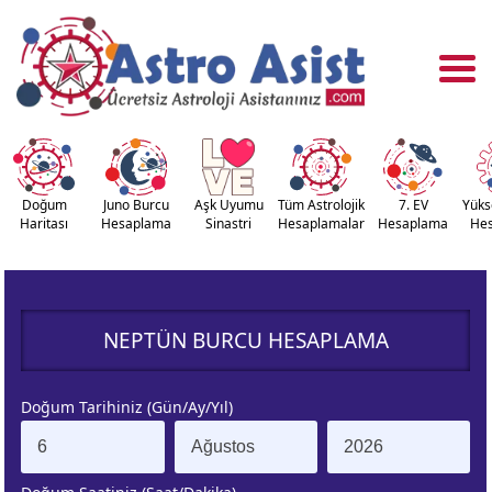
Doğum
Juno Burcu
Aşk Uyumu
Tüm Astrolojik
7. EV
Yüks
Haritası
Hesaplama
Sinastri
Hesaplamalar
Hesaplama
He
OĞUM
ASTROLOJİ
RİTASI
ARAÇLARI
NEPTÜN BURCU HESAPLAMA
NASTRİ
YÜKSELEN
APLAMA
BURÇ
Doğum Tarihiniz (Gün/Ay/Yıl)
ÇALAN
KUZEY AY
URÇ
DÜĞÜMÜ