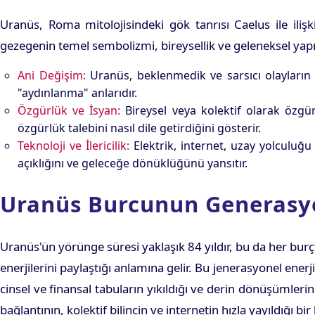
Uranüs, Roma mitolojisindeki gök tanrısı Caelus ile iliş
gezegenin temel sembolizmi, bireysellik ve geleneksel yapıl
Ani Değişim:
Uranüs, beklenmedik ve sarsıcı olayların tet
"aydınlanma" anlarıdır.
Özgürlük ve İsyan:
Bireysel veya kolektif olarak özgür
özgürlük talebini nasıl dile getirdiğini gösterir.
Teknoloji ve İlericilik:
Elektrik, internet, uzay yolculuğu 
açıklığını ve geleceğe dönüklüğünü yansıtır.
Uranüs Burcunun Generasyo
Uranüs'ün yörünge süresi yaklaşık 84 yıldır, bu da her bur
enerjilerini paylaştığı anlamına gelir. Bu jenerasyonel ene
cinsel ve finansal tabuların yıkıldığı ve derin dönüşümler
bağlantının, kolektif bilincin ve internetin hızla yayıldığı bir