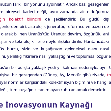
uzun farklı bir yönünü aydınlatır. Ancak bazı gezegenler
ce bireysel kaderi değil, aynı zamanda ait olduğumuz
ın kolektif bilincini
de şekillendirir. Bu güçlü dış
enlerden biri, astrolojik jeneratör, reformcu ve bazen de
ı olarak bilinen Uranüs'tür. Uranüs; devrim, özgürlük, ani
şlar ve teknolojik ilerlemeyle ilişkilendirilir. Haritanızdaki
üs burcu, sizin ve kuşağınızın geleneksel olanı nasıl
ğını, yenilikçi fikirlere nasıl yaklaştığını ve toplumsal özgür
s'ün bir burçta yaklaşık yedi yıl kalması nedeniyle, ayn
işisel bir gezegenden (Güneş, Ay, Merkür gibi) ziyade,
to
yal normlar karşısındaki kolektif isyan biçimini ve hangi 
eğil, tüm kuşağınızı tanımlayan ruhu anlamak demektir.
ve İnovasyonun Kaynağı