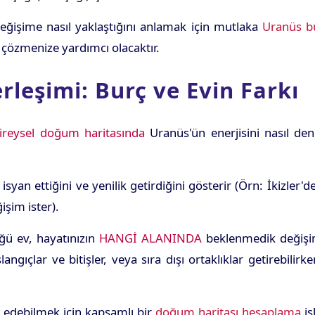
ğişime nasıl yaklaştığını anlamak için mutlaka
Uranüs b
e çözmenize yardımcı olacaktır.
rleşimi: Burç ve Evin Farkı
ireysel doğum haritasında
Uranüs'ün enerjisini nasıl den
isyan ettiğini ve yenilik getirdiğini gösterir (Örn: İkizler
şim ister).
ğü ev, hayatınızın
HANGİ ALANINDA
beklenmedik değişim
aşlangıçlar ve bitişler, veya sıra dışı ortaklıklar getireb
z edebilmek için kapsamlı bir
doğum haritası hesaplama
iş