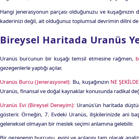
Hangi jenerasyonun parçası olduğunuzu ve kuşağınızın de
kaderinizi değil, ait olduğunuz toplumsal devrimin dilini d
Bireysel Haritada Uranüs Ye
Uranüs burcunun bir kuşağı temsil etmesine rağmen,
b
gezegenlerle yaptığı açılar.
Uranüs Burcu (Jenerasyonel):
Bu, kuşağınızın
NE ŞEKİLDE
Uranüs, finansal ve doğal kaynaklar konusunda radikal deği
Uranüs Evi (Bireysel Deneyim):
Uranüs'ün haritada düştü
gösterir. Örneğin, 7. Evdeki Uranüs, ilişkilerinizde ani b
geleneksel olmayan bir meslek seçimi anlamına gelebilir.
Bir gezegenin burcunu, evini ve açılarını tam olarak anali