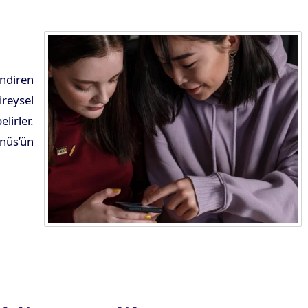
endiren
ireysel
lirler.
anüs’ün