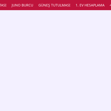
TASI
JUNO BURCU
GÜNEŞ TUTULMASI
1. EV HESAPLAMA