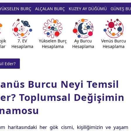
YÜKSELEN BURÇ
ALÇALAN BURÇ
KUZEY AY DÜĞÜMÜ
GÜNEŞ B
jik
7. EV
Yükselen Burç
Ay Burcu
Venüs Burcu
lar
Hesaplama
Hesaplama
Hesaplama
Hesaplama
il Eder?
anüs Burcu Neyi Temsil
er? Toplumsal Değişimin
inamosu
m haritasındaki her gök cismi, kişiliğimizin ve yaşam