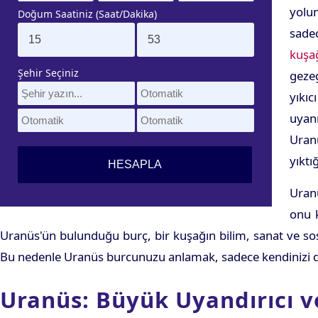
yolum
Doğum Saatiniz (Saat/Dakika)
sade
kuşağ
Şehir Seçiniz
gezeg
yıkıc
uyanı
Uran
yıktı
Uranü
onu k
Uranüs'ün bulunduğu burç, bir kuşağın bilim, sanat ve sos
Bu nedenle Uranüs burcunuzu anlamak, sadece kendinizi d
Uranüs: Büyük Uyandırıcı 