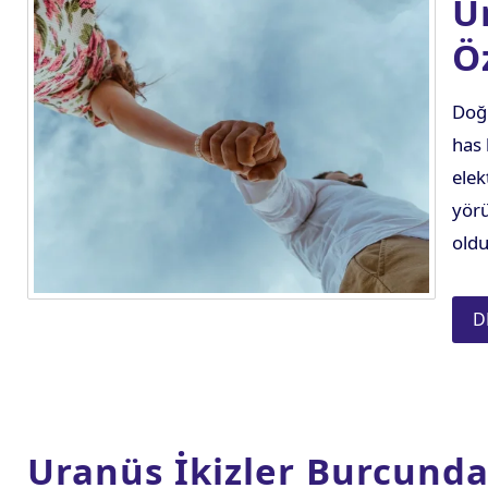
U
Ö
Doğu
has 
elek
yörü
oldu
D
Uranüs İkizler Burcunda