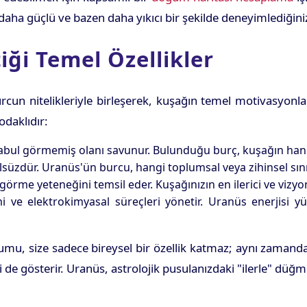
daha güçlü ve bazen daha yıkıcı bir şekilde deneyimlediğiniz
ği Temel Özellikler
cun nitelikleriyle birleşerek, kuşağın temel motivasyonlar
odaklıdır:
 kabul görmemiş olanı savunur. Bulunduğu burç, kuşağın hangi
üzdür. Uranüs'ün burcu, hangi toplumsal veya zihinsel sınırl
rme yeteneğini temsil eder. Kuşağınızın en ilerici ve vizyoner
 ve elektrokimyasal süreçleri yönetir. Uranüs enerjisi 
, size sadece bireysel bir özellik katmaz; aynı zamanda 
de gösterir. Uranüs, astrolojik pusulanızdaki "ilerle" düğme