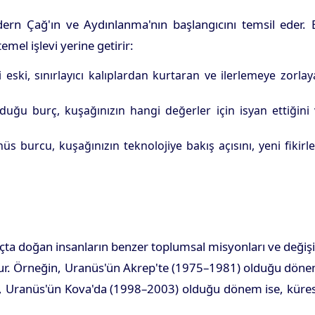
Modern Çağ'ın ve Aydınlanma'nın başlangıcını temsil eder.
mel işlevi yerine getirir:
i eski, sınırlayıcı kalıplardan kurtaran ve ilerlemeye zorla
duğu burç, kuşağınızın hangi değerler için isyan ettiğini
s burcu, kuşağınızın teknolojiye bakış açısını, yeni fikirl
urçta doğan insanların benzer toplumsal misyonları ve deği
uşturur. Örneğin, Uranüs'ün Akrep'te (1975–1981) olduğu dön
ndan, Uranüs'ün Kova'da (1998–2003) olduğu dönem ise, küre