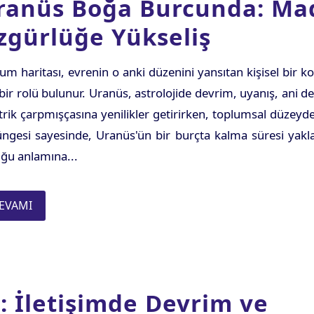
ranüs Boğa Burcunda: Ma
zgürlüğe Yükseliş
m haritası, evrenin o anki düzenini yansıtan kişisel bi
bir rolü bulunur. Uranüs, astrolojide devrim, uyanış, ani de
trik çarpmışçasına yenilikler getirirken, toplumsal düzeyd
ngesi sayesinde, Uranüs'ün bir burçta kalma süresi yaklaş
ğu anlamına...
EVAMI
: İletişimde Devrim ve