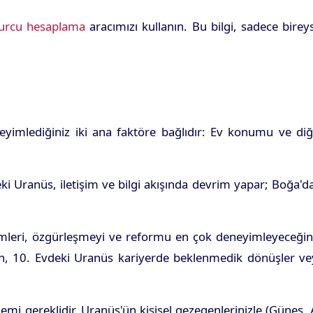
urcu hesaplama
aracımızı kullanın. Bu bilgi, sadece birey
eyimlediğiniz iki ana faktöre bağlıdır: Ev konumu ve diğ
'deki Uranüs, iletişim ve bilgi akışında devrim yapar; Boğa'd
leri, özgürleşmeyi ve reformu en çok deneyimleyeceğini
ilirken, 10. Evdeki Uranüs kariyerde beklenmedik dönüşler v
lemi gereklidir. Uranüs'ün kişisel gezegenlerinizle (Güneş,