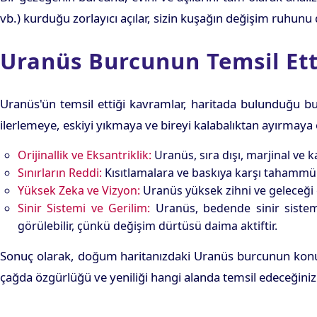
vb.) kurduğu zorlayıcı açılar, sizin kuşağın değişim ruhunu 
Uranüs Burcunun Temsil Etti
Uranüs'ün temsil ettiği kavramlar, haritada bulunduğu bur
ilerlemeye, eskiyi yıkmaya ve bireyi kalabalıktan ayırmaya 
Orijinallik ve Eksantriklik:
Uranüs, sıra dışı, marjinal ve
Sınırların Reddi:
Kısıtlamalara ve baskıya karşı tahammüls
Yüksek Zeka ve Vizyon:
Uranüs yüksek zihni ve geleceği gö
Sinir Sistemi ve Gerilim:
Uranüs, bedende sinir sistemi
görülebilir, çünkü değişim dürtüsü daima aktiftir.
Sonuç olarak, doğum haritanızdaki Uranüs burcunun konumu
çağda özgürlüğü ve yeniliği hangi alanda temsil edeceğinizi 