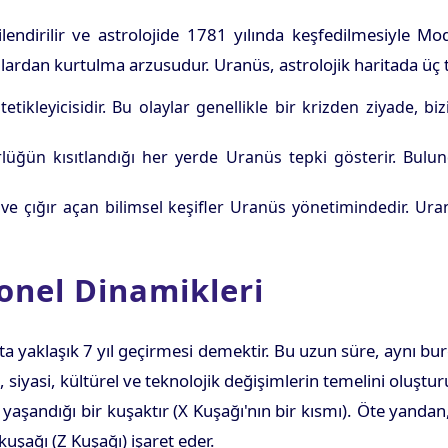
kilendirilir ve astrolojide 1781 yılında keşfedilmesiyle 
ardan kurtulma arzusudur. Uranüs, astrolojik haritada üç te
ikleyicisidir. Bu olaylar genellikle bir krizden ziyade, biz
lüğün kısıtlandığı her yerde Uranüs tepki gösterir. Bulun
ve çığır açan bilimsel keşifler Uranüs yönetimindedir. Uranü
nel Dinamikleri
çta yaklaşık 7 yıl geçirmesi demektir. Bu uzun süre, aynı b
rji, siyasi, kültürel ve teknolojik değişimlerin temelini ol
in yaşandığı bir kuşaktır (X Kuşağı'nın bir kısmı). Öte ya
 kuşağı (Z Kuşağı) işaret eder.