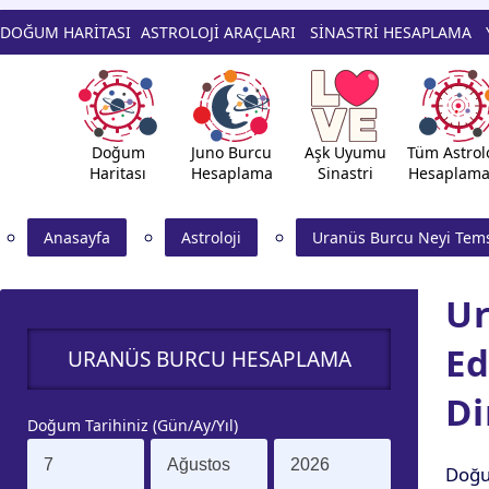
DOĞUM HARİTASI
ASTROLOJİ ARAÇLARI
SİNASTRİ HESAPLAMA
Doğum
Juno Burcu
Aşk Uyumu
Tüm Astrolo
Haritası
Hesaplama
Sinastri
Hesaplama
Anasayfa
Astroloji
Uranüs Burcu Neyi Tems
Ur
Ed
URANÜS BURCU HESAPLAMA
D
Doğum Tarihiniz (Gün/Ay/Yıl)
Doğu