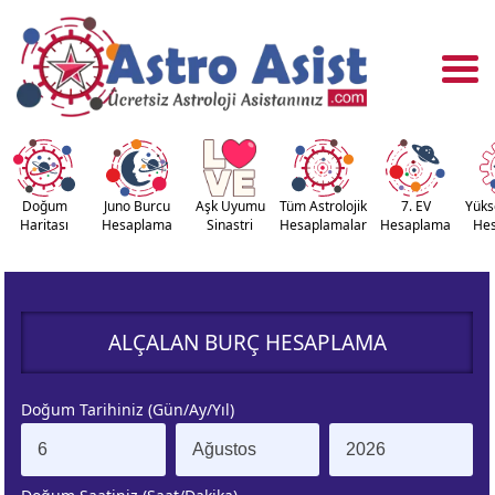
Doğum
Juno Burcu
Aşk Uyumu
Tüm Astrolojik
7. EV
Yüks
Haritası
Hesaplama
Sinastri
Hesaplamalar
Hesaplama
He
OĞUM
ASTROLOJİ
RİTASI
ARAÇLARI
ALÇALAN BURÇ HESAPLAMA
NASTRİ
YÜKSELEN
APLAMA
BURÇ
Doğum Tarihiniz (Gün/Ay/Yıl)
ÇALAN
KUZEY AY
URÇ
DÜĞÜMÜ