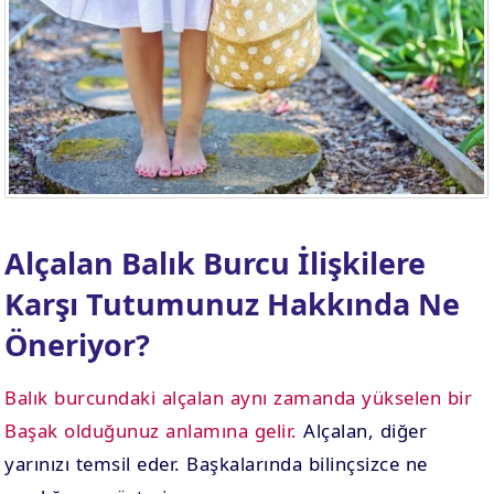
. EV
4. EV
APLAMA
ESAPLAMA
. EV
10. EV
APLAMA
ESAPLAMA
Alçalan Balık Burcu İlişkilere
Karşı Tutumunuz Hakkında Ne
Öneriyor?
Balık burcundaki alçalan aynı zamanda yükselen bir
Başak olduğunuz anlamına gelir.
Alçalan, diğer
yarınızı temsil eder. Başkalarında bilinçsizce ne